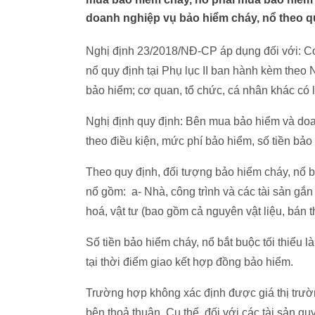
doanh nghiệp vụ bảo hiểm cháy, nổ theo qu
Nghị định 23/2018/NĐ-CP áp dụng đối với: Cơ
nổ quy định tại Phụ lục II ban hành kèm the
bảo hiểm; cơ quan, tổ chức, cá nhân khác có 
Nghị định quy định: Bên mua bảo hiểm và doa
theo điều kiện, mức phí bảo hiểm, số tiền bảo 
Theo quy định, đối tượng bảo hiểm cháy, nổ b
nổ gồm: a- Nhà, công trình và các tài sản gắn l
hoá, vật tư (bao gồm cả nguyên vật liệu, bán
Số tiền bảo hiểm cháy, nổ bắt buộc tối thiểu là 
tại thời điểm giao kết hợp đồng bảo hiểm.
Trường hợp không xác định được giá thị trường
bên thoả thuận. Cụ thể, đối với các tài sản quy 