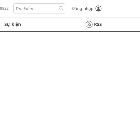
18822
Đăng nhập
Sự kiện
RSS