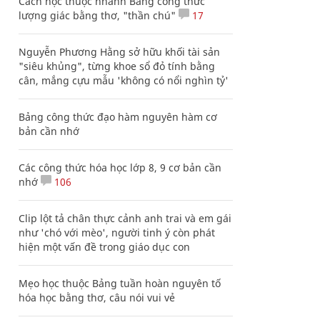
Cách học thuộc nhanh Bảng công thức
lượng giác bằng thơ, "thần chú"
17
Nguyễn Phương Hằng sở hữu khối tài sản
"siêu khủng", từng khoe sổ đỏ tính bằng
cân, mắng cựu mẫu 'không có nổi nghìn tỷ'
Bảng công thức đạo hàm nguyên hàm cơ
bản cần nhớ
Các công thức hóa học lớp 8, 9 cơ bản cần
nhớ
106
Clip lột tả chân thực cảnh anh trai và em gái
như 'chó với mèo', người tinh ý còn phát
hiện một vấn đề trong giáo dục con
Mẹo học thuộc Bảng tuần hoàn nguyên tố
hóa học bằng thơ, câu nói vui vẻ