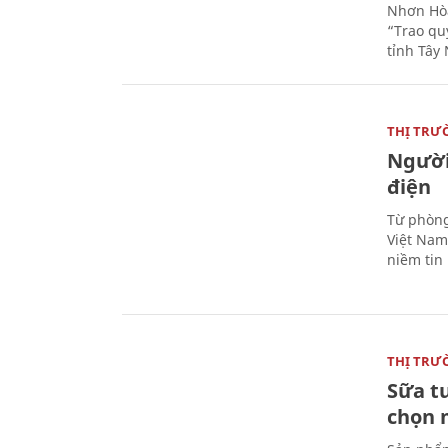
Nhơn Hòa
“Trao qu
tỉnh Tây 
THỊ TRƯ
Người
điện
Từ phòng
Việt Nam 
niềm tin
THỊ TRƯ
Sữa t
chọn 