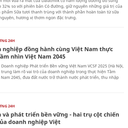
 mới vừa ra mắt của Dalatmilk có hàm lượng đường bổ sung
 32% so với phiên bản Có đường, giữ nguyên những giá trị của
 phẩm Sữa tươi thanh trùng với thành phần hoàn toàn từ sữa
 nguyên, hương vị thơm ngon đặc trưng.
ỜNG 24H
 nghiệp đồng hành cùng Việt Nam thực
Tầm nhìn Việt Nam 2045
 Doanh nghiệp Phát triển Bền vững Việt Nam VCSF 2025 (Hà Nội,
p trung làm rõ vai trò của doanh nghiệp trong thực hiện Tầm
t Nam 2045, đưa đất nước trở thành nước phát triển, thu nhập
ỜNG 24H
 và phát triển bền vững - hai trụ cột chiến
của doanh nghiệp Việt