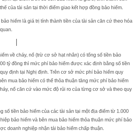
ay thế của tài sản tại thời điểm giao kết hợp đồng bảo hiểm.
 bảo hiểm là giá trị tính thành tiền của tài sản căn cứ theo hóa
 quan.
iểm về cháy, nổ (trừ cơ sở hạt nhân) có tổng số tiền bảo
000 tỷ đồng thì mức phí bảo hiểm được xác định bằng số tiền
m quy định tại Nghị định. Trên cơ sở mức phí bảo hiểm quy
 bên mua bảo hiểm có thể thỏa thuận tăng mức phí bảo hiểm
háy, nổ căn cứ vào mức độ rủi ro của từng cơ sở và theo quy
g số tiền bảo hiểm của các tài sản tại một địa điểm từ 1.000
 nghiệp bảo hiểm và bên mua bảo hiểm thỏa thuận mức phí bảo
ược doanh nghiệp nhận tái bảo hiểm chấp thuận.