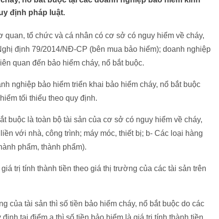
y định pháp luật.
 quan, tổ chức và cá nhân có cơ sở có nguy hiểm về cháy,
o Nghị định 79/2014/NĐ-CP (bên mua bảo hiểm); doanh nghiệp
liên quan đến bảo hiểm cháy, nổ bắt buộc.
nh nghiệp bảo hiểm triển khai bảo hiểm cháy, nổ bắt buộc
hiểm tối thiểu theo quy định.
ắt buộc là toàn bộ tài sản của cơ sở có nguy hiểm về cháy,
iền với nhà, công trình; máy móc, thiết bị; b- Các loại hàng
 thành phẩm, thành phẩm).
giá trị tính thành tiền theo giá thị trường của các tài sản trên
 của tài sản thì số tiền bảo hiểm cháy, nổ bắt buộc do các
định tại điểm a thì số tiền bảo hiểm là giá trị tính thành tiền