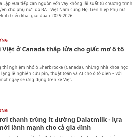
 Lập vừa tiếp cận nguồn vốn vay không lãi suất từ chương trình
yền cho phụ nữ” do BAT Việt Nam cùng Hội Liên hiệp Phụ nữ
Ninh triển khai giai đoạn 2025-2026.
ỜNG
 Việt ở Canada thắp lửa cho giấc mơ ô tô
 thí nghiệm nhỏ ở Sherbrooke (Canada), những nhà khoa học
lặng lẽ nghiên cứu pin, thuật toán và AI cho ô tô điện – với
 một ngày sẽ ứng dụng trên xe Việt.
ỜNG
ươi thanh trùng ít đường Dalatmilk - lựa
mới lành mạnh cho cả gia đình