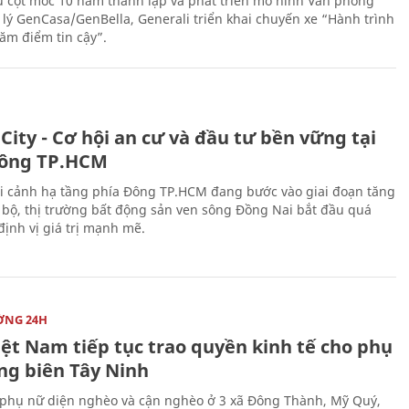
 cột mốc 10 năm thành lập và phát triển mô hình Văn phòng
 lý GenCasa/GenBella, Generali triển khai chuyến xe “Hành trình
răm điểm tin cậy”.
City - Cơ hội an cư và đầu tư bền vững tại
ông TP.HCM
i cảnh hạ tầng phía Đông TP.HCM đang bước vào giai đoạn tăng
 bộ, thị trường bất động sản ven sông Đồng Nai bắt đầu quá
 định vị giá trị mạnh mẽ.
ỜNG 24H
iệt Nam tiếp tục trao quyền kinh tế cho phụ
ng biên Tây Ninh
phụ nữ diện nghèo và cận nghèo ở 3 xã Đông Thành, Mỹ Quý,