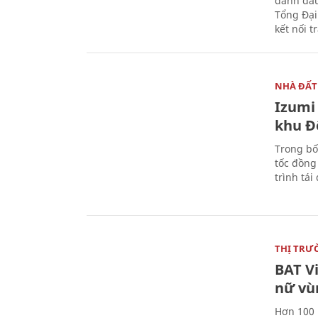
đánh dấu
Tổng Đại
kết nối t
NHÀ ĐẤT
Izumi 
khu Đ
Trong bố
tốc đồng
trình tái
THỊ TRƯ
BAT V
nữ vù
Hơn 100 