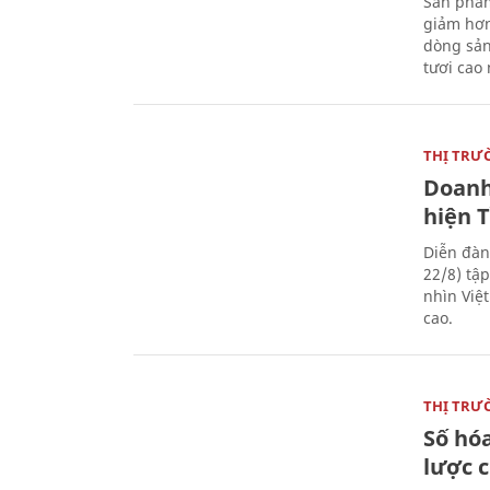
Sản phẩm
giảm hơn
dòng sản
tươi cao
THỊ TRƯ
Doanh
hiện 
Diễn đàn
22/8) tậ
nhìn Việ
cao.
THỊ TRƯ
Số hóa
lược 