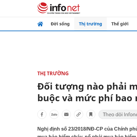
Đời sống
Thị trường
Thế giới
THỊ TRƯỜNG
Đối tượng nào phải m
buộc và mức phí bao 
Nghị định số 23/2018/NĐ-CP của Chính phủ
mua bảo hiểm cháy, nổ phải mua bảo hiểm 