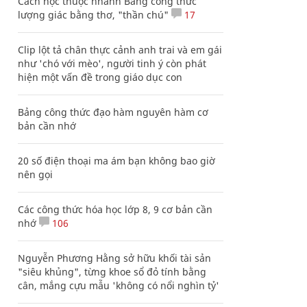
Cách học thuộc nhanh Bảng công thức
lượng giác bằng thơ, "thần chú"
17
Clip lột tả chân thực cảnh anh trai và em gái
như 'chó với mèo', người tinh ý còn phát
hiện một vấn đề trong giáo dục con
Bảng công thức đạo hàm nguyên hàm cơ
bản cần nhớ
20 số điện thoại ma ám bạn không bao giờ
nên gọi
Các công thức hóa học lớp 8, 9 cơ bản cần
nhớ
106
Nguyễn Phương Hằng sở hữu khối tài sản
"siêu khủng", từng khoe sổ đỏ tính bằng
cân, mắng cựu mẫu 'không có nổi nghìn tỷ'