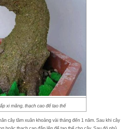
p xi măng, thạch cao để tạo thế
hân cây tầm xuân khoảng vài tháng đến 1 năm. Sau khi cây
ăng hoặc thạch cao đắp lên để tạo thế cho cây. Sau đó phủ