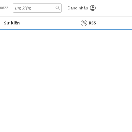
18822
Đăng nhập
Sự kiện
RSS