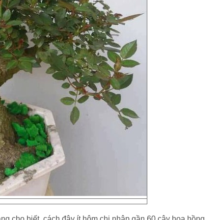
ng cho biết, cách đây ít hôm chị nhập gần 60 cây hoa hồng