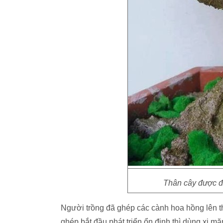
Thân cây được đắ
Người trồng đã ghép
các cành hoa hồng lên t
ghép bắt đầu phát triển ổn định thì dùng xi m