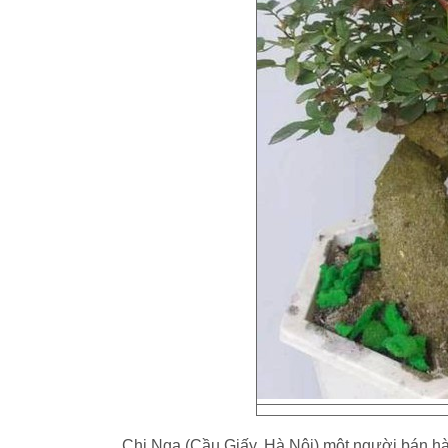
Chị Nga (Cầu Giấy, Hà Nội) một người bán hà