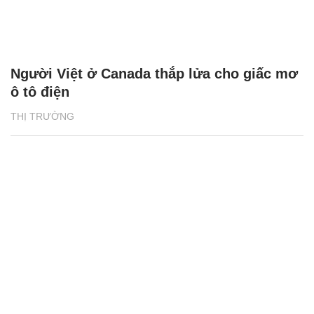
Người Việt ở Canada thắp lửa cho giấc mơ
ô tô điện
THỊ TRƯỜNG