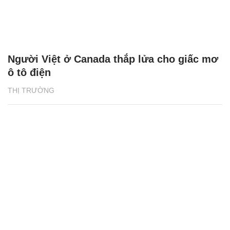
Người Việt ở Canada thắp lửa cho giấc mơ
ô tô điện
THỊ TRƯỜNG