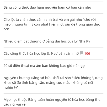
Bảng công thức đạo hàm nguyên hàm cơ bản cần nhớ
Clip lột tả chân thực cảnh anh trai và em gái như 'chó với
mèo', người tinh ý còn phát hiện một vấn đề trong giáo dục
con
Nhiều điểm bất thường ở bằng đại học của Lý Nhã Kỳ
Các công thức hóa học lớp 8, 9 cơ bản cần nhớ
106
20 số điện thoại ma ám bạn không bao giờ nên gọi
Nguyễn Phương Hằng sở hữu khối tài sản "siêu khủng", từng
khoe sổ đỏ tính bằng cân, mắng cựu mẫu 'không có nổi
nghìn tỷ'
Mẹo học thuộc Bảng tuần hoàn nguyên tố hóa học bằng thơ,
câu nói vui vẻ