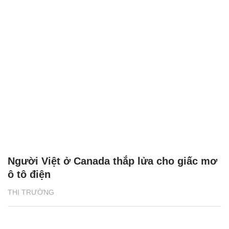
Người Việt ở Canada thắp lửa cho giấc mơ
ô tô điện
THỊ TRƯỜNG