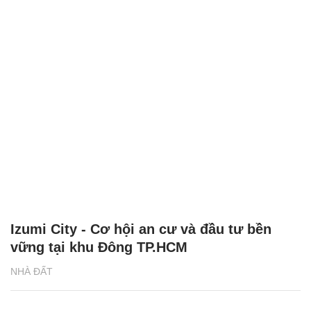
Izumi City - Cơ hội an cư và đầu tư bền
vững tại khu Đông TP.HCM
NHÀ ĐẤT