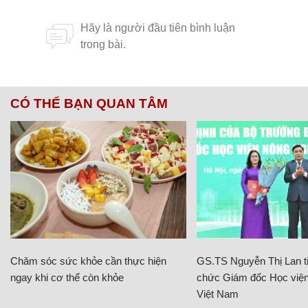
CÓ THỂ BẠN QUAN TÂM
Chăm sóc sức khỏe cần thực hiện
GS.TS Nguyễn Thị Lan ti
ngay khi cơ thể còn khỏe
chức Giám đốc Học viện
Việt Nam