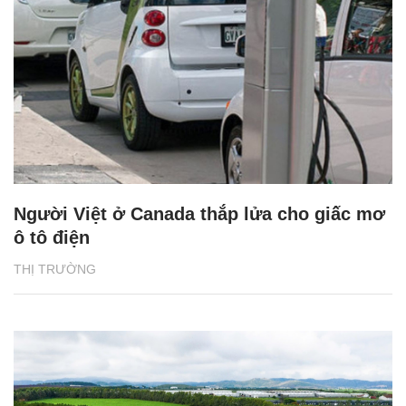
Người Việt ở Canada thắp lửa cho giấc mơ
ô tô điện
THỊ TRƯỜNG