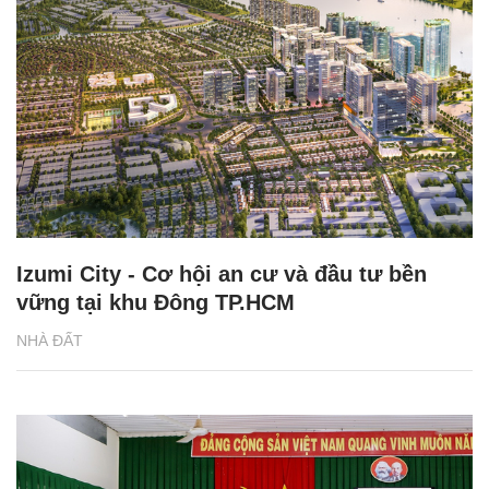
Izumi City - Cơ hội an cư và đầu tư bền
vững tại khu Đông TP.HCM
NHÀ ĐẤT