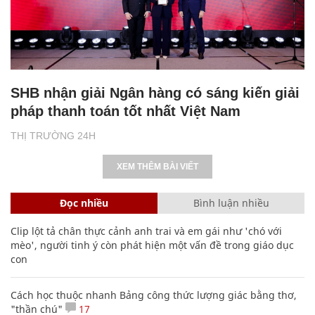
SHB nhận giải Ngân hàng có sáng kiến giải
pháp thanh toán tốt nhất Việt Nam
THỊ TRƯỜNG 24H
XEM THÊM BÀI VIẾT
Đọc nhiều
Bình luận nhiều
Clip lột tả chân thực cảnh anh trai và em gái như 'chó với
mèo', người tinh ý còn phát hiện một vấn đề trong giáo dục
con
Cách học thuộc nhanh Bảng công thức lượng giác bằng thơ,
"thần chú"
17