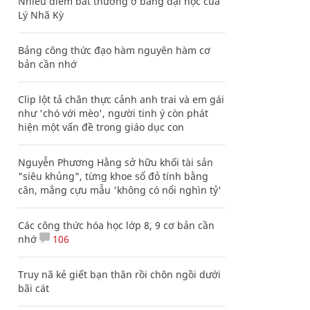
Nhiều điểm bất thường ở bằng đại học của
Lý Nhã Kỳ
Bảng công thức đạo hàm nguyên hàm cơ
bản cần nhớ
Clip lột tả chân thực cảnh anh trai và em gái
như 'chó với mèo', người tinh ý còn phát
hiện một vấn đề trong giáo dục con
Nguyễn Phương Hằng sở hữu khối tài sản
"siêu khủng", từng khoe sổ đỏ tính bằng
cân, mắng cựu mẫu 'không có nổi nghìn tỷ'
Các công thức hóa học lớp 8, 9 cơ bản cần
nhớ
106
Truy nã kẻ giết bạn thân rồi chôn ngồi dưới
bãi cát