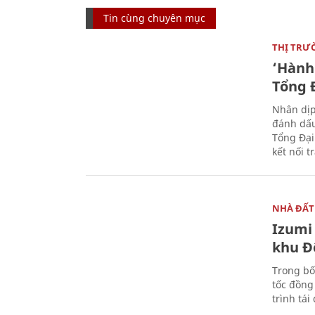
Tin cùng chuyên mục
THỊ TRƯ
‘Hành 
Tổng Đ
Nhân dịp
đánh dấu
Tổng Đại
kết nối t
NHÀ ĐẤT
Izumi 
khu Đ
Trong bố
tốc đồng
trình tái