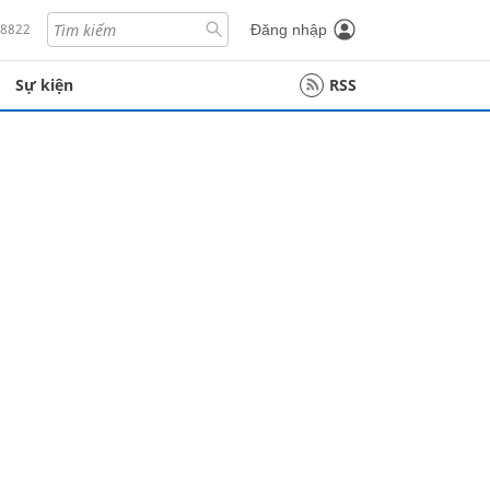
18822
Đăng nhập
Sự kiện
RSS