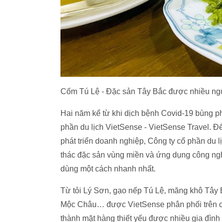
Cốm Tú Lệ - Đặc sản Tây Bắc được nhiều ng
Hai năm kể từ khi dịch bệnh Covid-19 bùng p
phần du lịch VietSense - VietSense Travel. Đ
phát triển doanh nghiệp, Công ty cổ phần du 
thác đặc sản vùng miền và ứng dụng công ngh
dùng một cách nhanh nhất.
Từ tỏi Lý Sơn, gạo nếp Tú Lệ, măng khô Tây
Mộc Châu… được VietSense phân phối trên các
thành mặt hàng thiết yếu được nhiều gia đìn