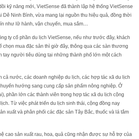
u dồi kỹ năng mới, VietSense đã thành lập hệ thống VietSense
ái Dê Ninh Bình, vừa mang lại nguồn thu hiệu quả, đồng thời
 kín như lữ hành, vận chuyển, mua sắm…
g ty cổ phần du lịch VietSense, nếu như trước đây, khách
thể chọn mua đặc sản thì giờ đây, thông qua các sàn thương
 tay người tiêu dùng tại những thành phố lớn một cách
 cả nước, các doanh nghiệp du lịch, các hợp tác xã du lịch
 chuyển hướng sang cung cấp sản phẩm nông nghiệp. Ở
i), phần lớn các thành viên trong hợp tác xã du lịch cộng
ch. Từ việc phát triển du lịch sinh thái, cộng đồng nay
ản xuất và phân phối các đặc sản Tây Bắc, thuốc và lá tắm
hệ cao sản xuất rau, hoa, quả cũng nhận được sự hỗ trợ của