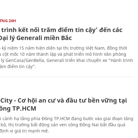
ỜNG 24H
trình kết nối trăm điểm tin cậy’ đến các
ại lý Generali miền Bắc
 kỷ niệm 15 năm hiện diện tại thị trường Việt Nam, đồng thời
 cột mốc 10 năm thành lập và phát triển mô hình Văn phòng
 lý GenCasa/GenBella, Generali triển khai chuyến xe “Hành trình
răm điểm tin cậy”.
City - Cơ hội an cư và đầu tư bền vững tại
ông TP.HCM
i cảnh hạ tầng phía Đông TP.HCM đang bước vào giai đoạn tăng
 bộ, thị trường bất động sản ven sông Đồng Nai bắt đầu quá
 định vị giá trị mạnh mẽ.