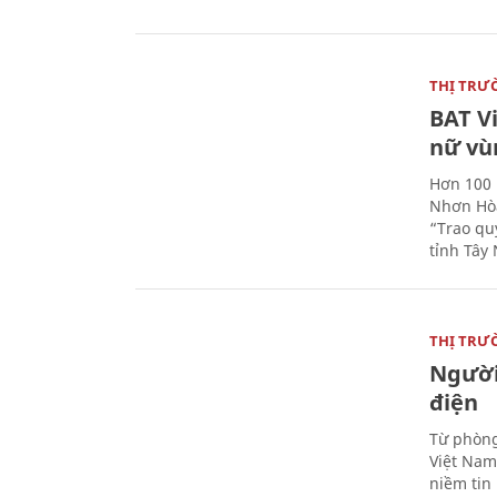
THỊ TRƯ
BAT V
nữ vù
Hơn 100 
Nhơn Hòa
“Trao qu
tỉnh Tây 
THỊ TRƯ
Người
điện
Từ phòng
Việt Nam 
niềm tin