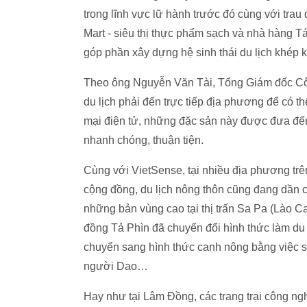
trong lĩnh vực lữ hành trước đó cùng với tra
Mart - siêu thị thực phẩm sạch và nhà hàng T
góp phần xây dựng hệ sinh thái du lịch khép
Theo ông Nguyễn Văn Tài, Tổng Giám đốc Côn
du lịch phải đến trực tiếp địa phương để có 
mại điện tử, những đặc sản này được đưa đến
nhanh chóng, thuận tiện.
Cùng với VietSense, tại nhiều địa phương trên
cộng đồng, du lịch nông thôn cũng đang dần
những bản vùng cao tại thị trấn Sa Pa (Lào Ca
đồng Tả Phìn đã chuyển đổi hình thức làm du lị
chuyển sang hình thức canh nông bằng việc s
người Dao…
Hay như tại Lâm Đồng, các trang trại công ng