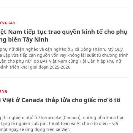
ỜNG 24H
iệt Nam tiếp tục trao quyền kinh tế cho phụ
ng biên Tây Ninh
phụ nữ diện nghèo và cận nghèo ở 3 xã Đông Thành, Mỹ Quý,
 Lập vừa tiếp cận nguồn vốn vay không lãi suất từ chương trình
yền cho phụ nữ” do BAT Việt Nam cùng Hội Liên hiệp Phụ nữ
Ninh triển khai giai đoạn 2025-2026.
ỜNG
 Việt ở Canada thắp lửa cho giấc mơ ô tô
 thí nghiệm nhỏ ở Sherbrooke (Canada), những nhà khoa học
lặng lẽ nghiên cứu pin, thuật toán và AI cho ô tô điện – với
 một ngày sẽ ứng dụng trên xe Việt.