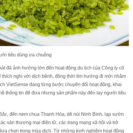
ười tiêu dùng ưa chuộng
hát đã ảnh hưởng lớn đến hoạt động du lịch của Công ty cổ
ể thích nghi với dịch bệnh, đồng thời tìm hướng đi mới nhằm
lịch VietSense đang từng bước chuyển đổi hoạt động, khai
ệ thông tin để đưa nhưng sản phẩm này đến tay người tiêu
 Bắc, đến nem chua Thanh Hóa, dê núi Ninh Bình, lạp sườn
 sàn thương mại điện tử, các trang mạng xã hội và trở
h lựa chọn trong mùa dịch. Từ những kinh nghiệm hoạt động