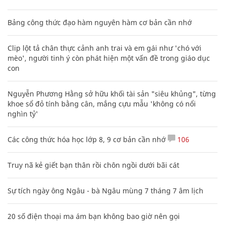
Bảng công thức đạo hàm nguyên hàm cơ bản cần nhớ
Clip lột tả chân thực cảnh anh trai và em gái như 'chó với
mèo', người tinh ý còn phát hiện một vấn đề trong giáo dục
con
Nguyễn Phương Hằng sở hữu khối tài sản "siêu khủng", từng
khoe sổ đỏ tính bằng cân, mắng cựu mẫu 'không có nổi
nghìn tỷ'
Các công thức hóa học lớp 8, 9 cơ bản cần nhớ
106
Truy nã kẻ giết bạn thân rồi chôn ngồi dưới bãi cát
Sự tích ngày ông Ngâu - bà Ngâu mùng 7 tháng 7 âm lịch
20 số điện thoại ma ám bạn không bao giờ nên gọi