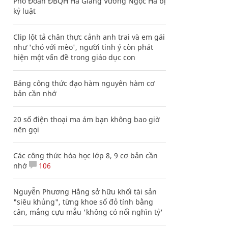
Phó Đoàn ĐBQH Hà Giang Vương Ngọc Hà bị
kỷ luật
Clip lột tả chân thực cảnh anh trai và em gái
như 'chó với mèo', người tinh ý còn phát
hiện một vấn đề trong giáo dục con
Bảng công thức đạo hàm nguyên hàm cơ
bản cần nhớ
20 số điện thoại ma ám bạn không bao giờ
nên gọi
Các công thức hóa học lớp 8, 9 cơ bản cần
nhớ
106
Nguyễn Phương Hằng sở hữu khối tài sản
"siêu khủng", từng khoe sổ đỏ tính bằng
cân, mắng cựu mẫu 'không có nổi nghìn tỷ'