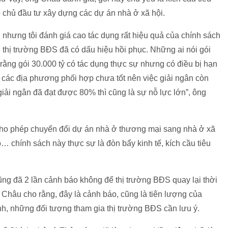
o chủ đầu tư xây dựng các dự án nhà ở xã hội.
, nhưng tôi đánh giá cao tác dụng rất hiệu quả của chính sách
thị trường BĐS đã có dấu hiệu hồi phục. Những ai nói gói
i rằng gói 30.000 tỷ có tác dụng thực sự nhưng có điều bị hạn
các địa phương phối hợp chưa tốt nên việc giải ngân còn
iải ngân đã đạt được 80% thì cũng là sự nỗ lực lớn”, ông
cho phép chuyển đổi dự án nhà ở thương mại sang nhà ở xã
… chính sách này thực sự là đòn bẩy kinh tế, kích cầu tiêu
g đã 2 lần cảnh báo không để thị trường BĐS quay lại thời
hâu cho rằng, đây là cảnh báo, cũng là tiên lượng của
, những đối tượng tham gia thị trường BĐS cần lưu ý.