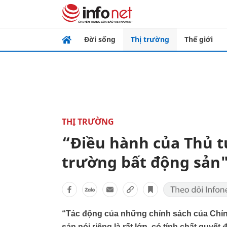
Đời sống
Thị trường
Thế giới
THỊ TRƯỜNG
“Điều hành của Thủ t
trường bất động sản
“Tác động của những chính sách của Chính 
sản nói riêng là rất lớn, có tính chất quyết