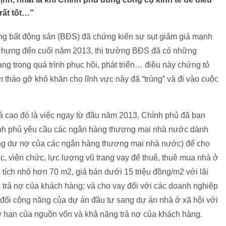
rất tốt…”
ường bất động sản (BĐS) đã chứng kiến sự sụt giảm giá mạnh
. Nhưng đến cuối năm 2013, thị trường BĐS đã có những
ng trong quá trình phục hồi, phát triển… điều này chứng tỏ
 tháo gỡ khó khăn cho lĩnh vực này đã “trúng” và đi vào cuộc
 cao đó là việc ngay từ đầu năm 2013, Chính phủ đã ban
ính phủ yêu cầu các ngân hàng thương mại nhà nước dành
ổng dư nợ của các ngân hàng thương mại nhà nước) để cho
c, viên chức, lực lượng vũ trang vay để thuê, thuê mua nhà ở
 tích nhỏ hơn 70 m2, giá bán dưới 15 triệu đồng/m2 với lãi
g trả nợ của khách hàng; và cho vay đối với các doanh nghiệp
đổi công năng của dự án đầu tư sang dự án nhà ở xã hội với
 kỳ hạn của nguồn vốn và khả năng trả nợ của khách hàng.