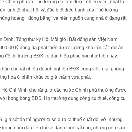
thể Chính phủ và Thủ tướng đã làm được nhiều việc, nhất là
nền kinh tế phục hồi và đặc biệt điều hành của Thủ tướng
khủng hoảng, “đóng băng” và hiện nguồn cung nhà ở đang rất
n Đính, Tổng thư ký Hội Môi giới Bất động sản Việt Nam
ng 30.000 tỷ đồng đã phát triển được lượng khá lớn các dự án
g để thị trường BĐS có dấu hiệu phục hồi như hiện nay.
 khăn cho rất nhiều doanh nghiệp BĐS trong việc giải phóng
hàng hóa ở phân khúc có giá thành vừa phải.
TP Hồ Chí Minh cho rằng, ở các nước Chính phủ thường được
ời với bong bóng BĐS. Họ thường dùng công cụ thuế, công cụ
 giá sốt ảo thì người ta sẽ đưa ra thuế suất đối với những
ong năm đầu tiên thì sẽ đánh thuế rất cao, nhưng nếu sau