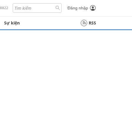
18822
Đăng nhập
Sự kiện
RSS