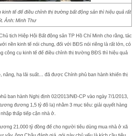
inh tế để điều chỉnh thị trường bất động sản thì hiệu quả rất
ốt. Ảnh: Minh Thư
Chủ tịch Hiệp Hội Bất động sản TP Hồ Chí Minh cho rằng, tác
i nền kinh tế nói chung, đối với BĐS nói riêng là rất lớn, có
ng công cụ kinh tế để điều chỉnh thị trường BĐS thì hiệu quả
 tệ, nâng, hạ lãi suất… đã được Chính phủ ban hành khiến thị
 phủ ban hành Nghị định 02/2013/NĐ-CP vào ngày 7/1/2013,
 (tương đương 1,5 tỷ đô la) nhằm 3 mục tiêu: giải quyết hàng
 nhập thấp tiếp cận nhà ở.
 đương 21.000 tỷ đồng để cho người tiêu dùng mua nhà ở xã
 vậy, ông Châu đánh giá, gói này chủ yếu là kích cầu tiêu