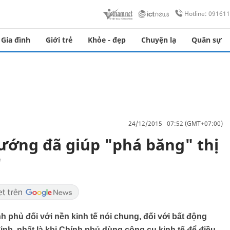
Hotline: 09161
Gia đình
Giới trẻ
Khỏe - đẹp
Chuyện lạ
Quân sự
24/12/2015 07:52 (GMT+07:00)
ướng đã giúp "phá băng" thị
"
phủ đối với nền kinh tế nói chung, đối với bất động
 định, nhất là khi Chính phủ dùng công cụ kinh tế để điều