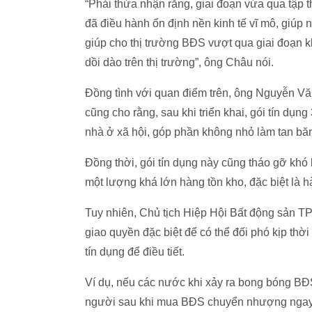
“Phải thừa nhận rằng, giai đoạn vừa qua tập 
đã điều hành ổn định nền kinh tế vĩ mô, giúp 
giúp cho thị trường BĐS vượt qua giai đoạn 
dồi dào trên thị trường”, ông Châu nói.
Đồng tình với quan điểm trên, ông Nguyễn Vă
cũng cho rằng, sau khi triển khai, gói tín dụ
nhà ở xã hội, góp phần không nhỏ làm tan băn
Đồng thời, gói tín dụng này cũng tháo gỡ khó
một lượng khá lớn hàng tồn kho, đặc biệt là 
Tuy nhiên, Chủ tịch Hiệp Hội Bất động sản 
giao quyền đặc biệt để có thể đối phó kịp th
tín dụng để điều tiết.
Ví dụ, nếu các nước khi xảy ra bong bóng BĐS,
người sau khi mua BĐS chuyển nhượng ngay tr