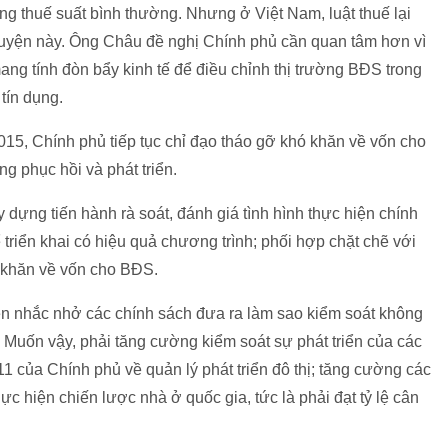
 thuế suất bình thường. Nhưng ở Việt Nam, luật thuế lại
uyện này. Ông Châu đề nghị Chính phủ cần quan tâm hơn vì
ang tính đòn bẩy kinh tế để điều chỉnh thị trường BĐS trong
tín dụng.
015, Chính phủ tiếp tục chỉ đạo tháo gỡ khó khăn về vốn cho
g phục hồi và phát triển.
dựng tiến hành rà soát, đánh giá tình hình thực hiện chính
triển khai có hiệu quả chương trình; phối hợp chặt chẽ với
 khăn về vốn cho BĐS.
n nhắc nhở các chính sách đưa ra làm sao kiểm soát không
. Muốn vậy, phải tăng cường kiểm soát sự phát triển của các
1 của Chính phủ về quản lý phát triển đô thị; tăng cường các
ực hiện chiến lược nhà ở quốc gia, tức là phải đạt tỷ lệ cân