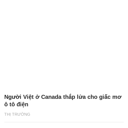
Người Việt ở Canada thắp lửa cho giấc mơ
ô tô điện
THỊ TRƯỜNG