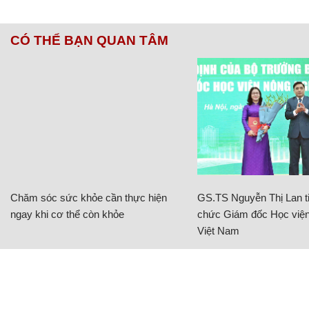
CÓ THỂ BẠN QUAN TÂM
Chăm sóc sức khỏe cần thực hiện
GS.TS Nguyễn Thị Lan ti
ngay khi cơ thể còn khỏe
chức Giám đốc Học viện
Việt Nam