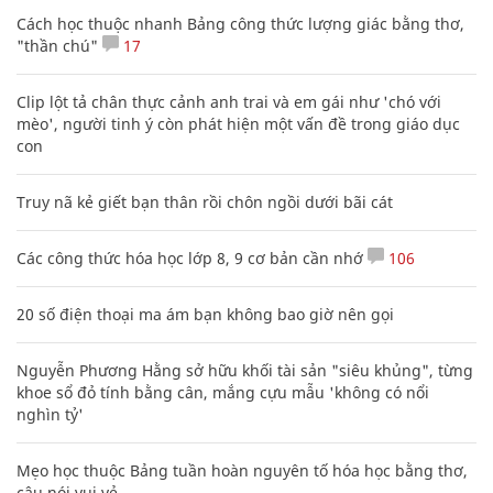
Cách học thuộc nhanh Bảng công thức lượng giác bằng thơ,
"thần chú"
17
Clip lột tả chân thực cảnh anh trai và em gái như 'chó với
mèo', người tinh ý còn phát hiện một vấn đề trong giáo dục
con
Truy nã kẻ giết bạn thân rồi chôn ngồi dưới bãi cát
Các công thức hóa học lớp 8, 9 cơ bản cần nhớ
106
20 số điện thoại ma ám bạn không bao giờ nên gọi
Nguyễn Phương Hằng sở hữu khối tài sản "siêu khủng", từng
khoe sổ đỏ tính bằng cân, mắng cựu mẫu 'không có nổi
nghìn tỷ'
Mẹo học thuộc Bảng tuần hoàn nguyên tố hóa học bằng thơ,
câu nói vui vẻ