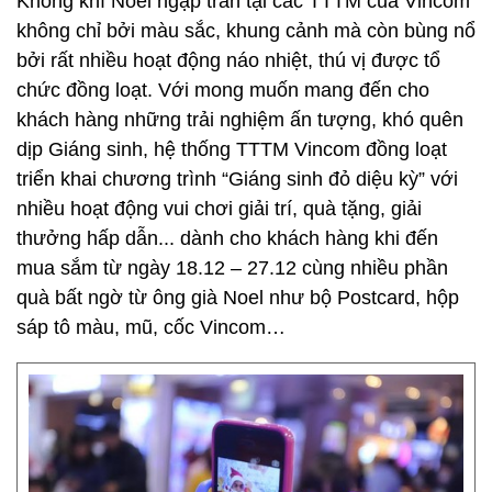
Không khí Noel ngập tràn tại các TTTM của Vincom
không chỉ bởi màu sắc, khung cảnh mà còn bùng nổ
bởi rất nhiều hoạt động náo nhiệt, thú vị được tổ
chức đồng loạt. Với mong muốn mang đến cho
khách hàng những trải nghiệm ấn tượng, khó quên
dịp Giáng sinh, hệ thống TTTM Vincom đồng loạt
triển khai chương trình “Giáng sinh đỏ diệu kỳ” với
nhiều hoạt động vui chơi giải trí, quà tặng, giải
thưởng hấp dẫn... dành cho khách hàng khi đến
mua sắm từ ngày 18.12 – 27.12 cùng nhiều phần
quà bất ngờ từ ông già Noel như bộ Postcard, hộp
sáp tô màu, mũ, cốc Vincom…