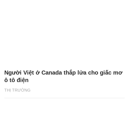
Người Việt ở Canada thắp lửa cho giấc mơ
ô tô điện
THỊ TRƯỜNG