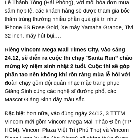
Lê Thánh Tông (Hải Phòng), với mỗi hóa đơn mua
sắm hợp lệ, các khách hàng sẽ được tham gia bốc
thăm trúng thưởng nhiều phần quà giá trị như
iPhone 6S Rose Gold, Xe máy Yamaha Grande, Tivi
32 inch, máy hút bụi,…
Riêng
Vincom Mega Mall Times City, vào sáng
24.12, sẽ diễn ra cuộc thi chạy
“
Santa Run”
chào
mừng kỷ niệm sinh nhật 2 tuổi. Cuộc thi sẽ góp
phần tạo nên không khí rộn ràng mùa lễ hội với
đo
àn chạy gồm đội quân nhạc mặc trang phục
Giáng Sinh cùng các nghệ sĩ đường phố, các
Mascot Giáng Sinh đầy màu sắc.
Đặc biệt hơn nữa, vào đúng ngày 24/12, 3 TTTM
Vincom mới gồm Vincom Mega Mall Thảo Điền (TP
HCM), Vincom Plaza Việt Trì (Phú Thọ) và Vincom