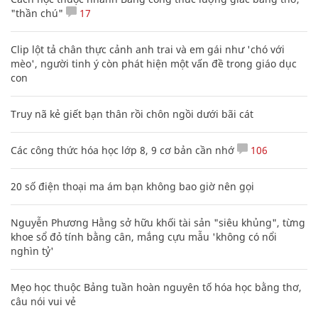
"thần chú"
17
Clip lột tả chân thực cảnh anh trai và em gái như 'chó với
mèo', người tinh ý còn phát hiện một vấn đề trong giáo dục
con
Truy nã kẻ giết bạn thân rồi chôn ngồi dưới bãi cát
Các công thức hóa học lớp 8, 9 cơ bản cần nhớ
106
20 số điện thoại ma ám bạn không bao giờ nên gọi
Nguyễn Phương Hằng sở hữu khối tài sản "siêu khủng", từng
khoe sổ đỏ tính bằng cân, mắng cựu mẫu 'không có nổi
nghìn tỷ'
Mẹo học thuộc Bảng tuần hoàn nguyên tố hóa học bằng thơ,
câu nói vui vẻ