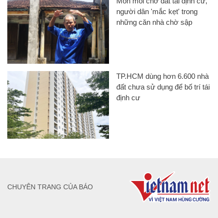
Mòn mỏi chờ đất tái định cư,
người dân 'mắc kẹt' trong
những căn nhà chờ sập
TP.HCM dùng hơn 6.600 nhà
đất chưa sử dụng để bố trí tái
định cư
CHUYÊN TRANG CỦA BÁO