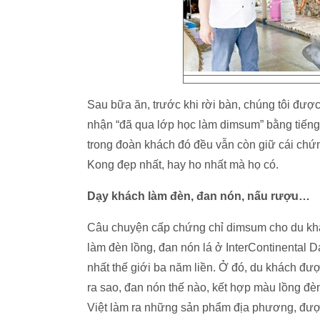
Sau bữa ăn, trước khi rời bàn, chúng tôi đư
nhận “đã qua lớp học làm dimsum” bằng tiếng
trong đoàn khách đó đều vẫn còn giữ cái chứn
Kong đẹp nhất, hay ho nhất mà họ có.
Dạy khách làm đèn, đan nón, nấu rượu…
Câu chuyện cấp chứng chỉ dimsum cho du kh
làm đèn lồng, đan nón lá ở InterContinental
nhất thế giới ba năm liền. Ở đó, du khách đ
ra sao, đan nón thế nào, kết hợp màu lồng đ
Việt làm ra những sản phẩm địa phương, đượ