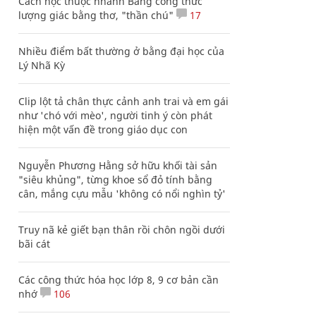
Cách học thuộc nhanh Bảng công thức
lượng giác bằng thơ, "thần chú"
17
Nhiều điểm bất thường ở bằng đại học của
Lý Nhã Kỳ
Clip lột tả chân thực cảnh anh trai và em gái
như 'chó với mèo', người tinh ý còn phát
hiện một vấn đề trong giáo dục con
Nguyễn Phương Hằng sở hữu khối tài sản
"siêu khủng", từng khoe sổ đỏ tính bằng
cân, mắng cựu mẫu 'không có nổi nghìn tỷ'
Truy nã kẻ giết bạn thân rồi chôn ngồi dưới
bãi cát
Các công thức hóa học lớp 8, 9 cơ bản cần
nhớ
106