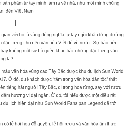
h sản phẩm tự tay mình làm ra về nhà, như một minh chứng
An, đến Việt Nam.
gian với họ là vàng đúng nghĩa tự tay ngồi khâu từng đường
ẩm đặc trưng cho nền văn hóa Việt đó về nước. Sự háo hức,
có hay không một sự bỏ quên khai thác những đặc trưng văn
úng ta?
c màu văn hóa vùng cao Tây Bắc được khu du lịch Sun World
17. Ở đó, du khách được “tắm trong văn hóa dân tộc” thật
n tiếng hát người Tây Bắc, đi trong hoa rừng, say với rượu
… đậm hương vị đại ngàn. Ở đó, tôi hiểu được một điều rất
hu du lịch hiện đại như Sun World Fansipan Legend đã trở
 có lễ hội hoa đỗ quyên, lễ hội rượu và văn hóa ẩm thực