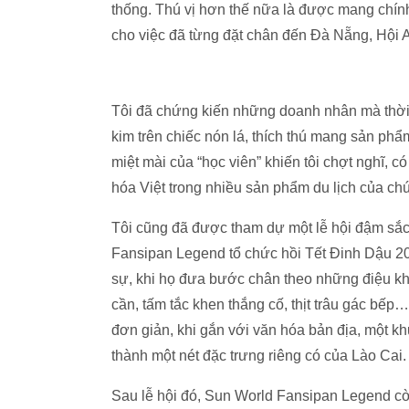
thống. Thú vị hơn thế nữa là được mang chín
cho việc đã từng đặt chân đến Đà Nẵng, Hội 
Tôi đã chứng kiến những doanh nhân mà thời 
kim trên chiếc nón lá, thích thú mang sản ph
miệt mài của “học viên” khiến tôi chợt nghĩ, 
hóa Việt trong nhiều sản phẩm du lịch của ch
Tôi cũng đã được tham dự một lễ hội đậm sắ
Fansipan Legend tổ chức hồi Tết Đinh Dậu 20
sự, khi họ đưa bước chân theo những điệu khè
cần, tấm tắc khen thắng cố, thịt trâu gác bếp
đơn giản, khi gắn với văn hóa bản địa, một k
thành một nét đặc trưng riêng có của Lào Cai.
Sau lễ hội đó, Sun World Fansipan Legend còn