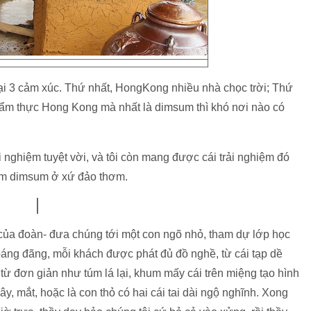
ại 3 cảm xúc. Thứ nhất, HongKong nhiều nhà chọc trời; Thứ
 ẩm thực Hong Kong mà nhất là dimsum thì khó nơi nào có
rải nghiệm tuyệt vời, và tôi còn mang được cái trải nghiệm đó
làm dimsum ở xứ đảo thơm.
của đoàn- đưa chúng tới một con ngõ nhỏ, tham dự lớp học
áng đãng, mỗi khách được phát đủ đồ nghề, từ cái tạp dề
từ đơn giản như túm lá lại, khum mấy cái trên miệng tạo hình
y, mắt, hoặc là con thỏ có hai cái tai dài ngộ nghĩnh. Xong