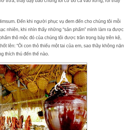
iờ trưa, thầy dạy bảo chúng tôi cứ bỏ cả vào xửng, rồi thầy
dimsum. Đến khi người phục vụ đem đến cho chúng tôi mỗi
ạc nhiên, khi nhìn thấy những “sản phẩm” mình làm ra được
phẩm thô mộc đó của chúng tôi được trân trọng bày trên kệ,
ốt lên: “Ôi con thỏ thiếu một tai của em, sao thầy không nặn
ng thích thú đến thế nào.