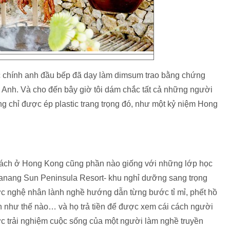
ợc chính anh đầu bếp đã dạy làm dimsum trao bằng chứng
 Anh. Và cho đến bây giờ tôi dám chắc tất cả những người
g chỉ được ép plastic trang trọng đó, như một kỷ niệm Hong
ách ở Hong Kong cũng phần nào giống với những lớp học
 Danang Sun Peninsula Resort- khu nghỉ dưỡng sang trọng
ược nghệ nhân lành nghề hướng dẫn từng bước tỉ mỉ, phết hồ
èn như thế nào… và họ trả tiền để được xem cái cách người
c trải nghiệm cuộc sống của một người làm nghề truyền