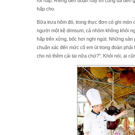
rồi hấp. Riêng đến đoạn này thì cũng đã đến g
hấp cho.
Bữa trưa hôm đó, trong thực đơn có ghi món 
người một kệ dimsum, cả nhóm không khỏi ng
hấp trên xửng, bốc hơi nghi ngút. Những sản 
chuẩn xác đến mức cô em út trong đoàn phải th
cho nó thêm cái tai nữa chứ?”. Khỏi nói, ai cũ