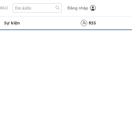
18822
Đăng nhập
Sự kiện
RSS