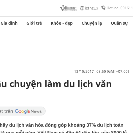
Hotline: 09161
Gia đình
Giới trẻ
Khỏe - đẹp
Chuyện lạ
Quân sự
13/10/2017 08:50 (GMT+07:00)
âu chuyện làm du lịch văn
 thấy du lịch văn hóa đóng góp khoảng 37% du lịch toàn
% qua mỗi năm. Việt Nam có đến 54 dân tộc, gần 8000 lễ