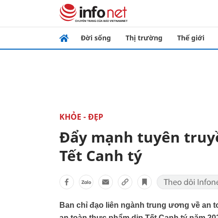
Đời sống
Thị trường
Thế giới
KHỎE - ĐẸP
Đẩy mạnh tuyên truy
Tết Canh tý
Ban chỉ đạo liên ngành trung ương về an t
an toàn thực phẩm dịp Tết Canh tý năm 202