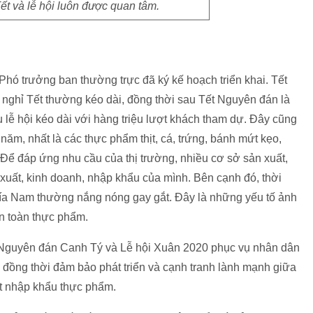
t và lễ hội luôn được quan tâm.
hó trưởng ban thường trực đã ký kế hoạch triển khai. Tết
nghỉ Tết thường kéo dài, đồng thời sau Tết Nguyên đán là
u lễ hội kéo dài với hàng triệu lượt khách tham dự. Đây cũng
 năm, nhất là các thực phẩm thịt, cá, trứng, bánh mứt kẹo,
…Để đáp ứng nhu cầu của thị trường, nhiều cơ sở sản xuất,
xuất, kinh doanh, nhập khẩu của mình. Bên cạnh đó, thời
phía Nam thường nắng nóng gay gắt. Đây là những yếu tố ảnh
n toàn thực phẩm.
 Nguyên đán Canh Tý và Lễ hội Xuân 2020 phục vụ nhân dân
 đồng thời đảm bảo phát triển và cạnh tranh lành mạnh giữa
ất nhập khẩu thực phẩm.