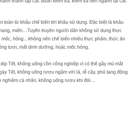
hành thành lập các đoàn kiểm tra, kiểm tra liên ngành tại các
 toàn từ khâu chế biến tới khâu sử dụng. Đặc biệt là khâu
 mang, miến…Tuyên truyền người dân không sử dụng thực
u, mốc, hỏng…không nên chế biến nhiều thực phẩm, thức ăn
ông tươi, mất dinh dưỡng, hoặc mốc hỏng.
dịp Tết, không uống cồn công nghiệp vì có thể gây mù mắt
gày Tết, không uống rượu ngâm với lá, rễ cây, phủ tạng động
nh nghiệm cá nhân, không uống rượu khi đói…