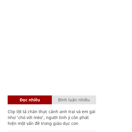
Đọc nhiều
Bình luận nhiều
Clip lột tả chân thực cảnh anh trai và em gái
như 'chó với mèo', người tinh ý còn phát
hiện một vấn đề trong giáo dục con