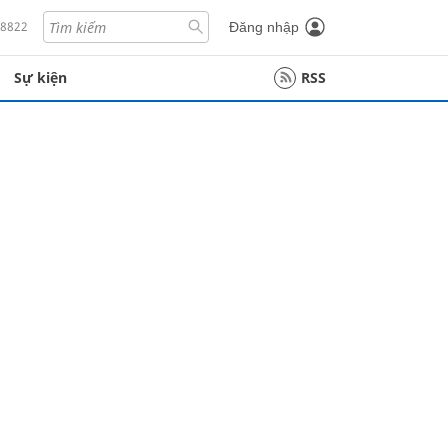
18822
Đăng nhập
Sự kiện
RSS