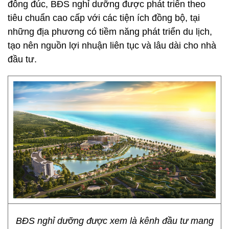
đông đúc, BĐS nghỉ dưỡng được phát triển theo
tiêu chuẩn cao cấp với các tiện ích đồng bộ, tại
những địa phương có tiềm năng phát triển du lịch,
tạo nên nguồn lợi nhuận liên tục và lâu dài cho nhà
đầu tư.
BĐS nghỉ dưỡng được xem là kênh đầu tư mang