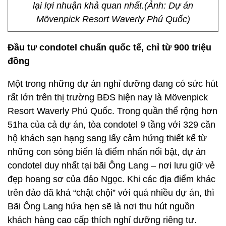
lại lợi nhuận khả quan nhất.(Ảnh: Dự án
Mövenpick Resort Waverly Phú Quốc)
Đầu tư condotel chuẩn quốc tế, chỉ từ 900 triệu
đồng
Một trong những dự án nghỉ dưỡng đang có sức hút
rất lớn trên thị trường BĐS hiện nay là Mövenpick
Resort Waverly Phú Quốc. Trong quần thể rộng hơn
51ha của cả dự án, tòa condotel 9 tầng với 329 căn
hộ khách sạn hạng sang lấy cảm hứng thiết kế từ
những con sóng biển là điểm nhấn nổi bật, dự án
condotel duy nhất tại bãi Ông Lang – nơi lưu giữ vẻ
đẹp hoang sơ của đảo Ngọc. Khi các địa điểm khác
trên đảo đã khá “chật chội” với quá nhiều dự án, thì
Bãi Ông Lang hứa hẹn sẽ là nơi thu hút nguồn
khách hàng cao cấp thích nghỉ dưỡng riêng tư.