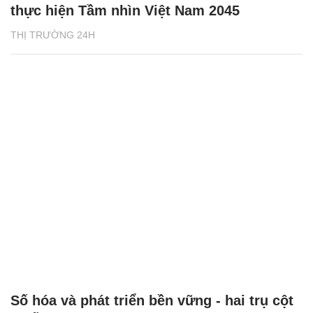
thực hiện Tầm nhìn Việt Nam 2045
THỊ TRƯỜNG 24H
Số hóa và phát triển bền vững - hai trụ cột