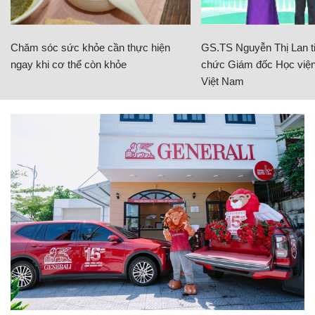
Chăm sóc sức khỏe cần thực hiện
GS.TS Nguyễn Thị Lan ti
ngay khi cơ thể còn khỏe
chức Giám đốc Học viện
Việt Nam