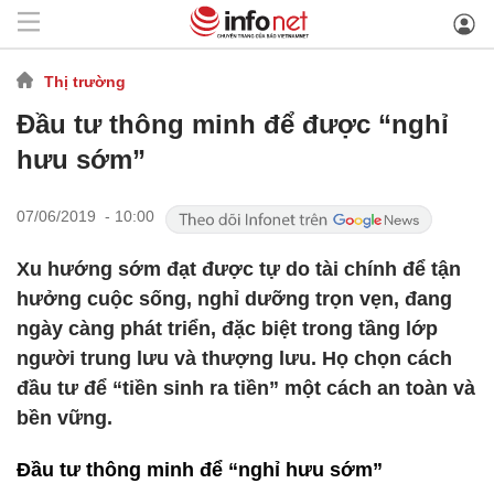
Thị trường
Đầu tư thông minh để được “nghỉ
hưu sớm”
07/06/2019 - 10:00
Xu hướng sớm đạt được tự do tài chính để tận
hưởng cuộc sống, nghỉ dưỡng trọn vẹn, đang
ngày càng phát triển, đặc biệt trong tầng lớp
người trung lưu và thượng lưu. Họ chọn cách
đầu tư để “tiền sinh ra tiền” một cách an toàn và
bền vững.
Đầu tư thông minh để “nghỉ hưu sớm”