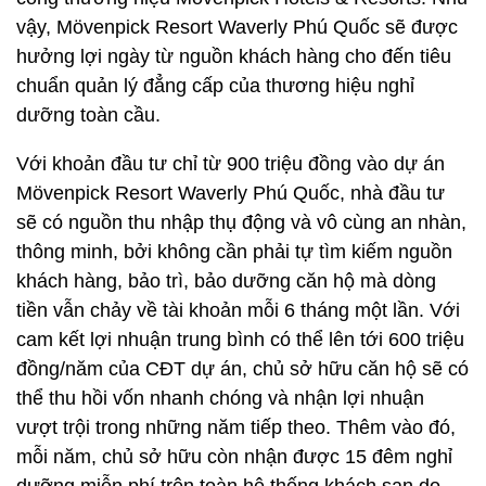
vậy, Mövenpick Resort Waverly Phú Quốc sẽ được
hưởng lợi ngày từ nguồn khách hàng cho đến tiêu
chuẩn quản lý đẳng cấp của thương hiệu nghỉ
dưỡng toàn cầu.
Với khoản đầu tư chỉ từ 900 triệu đồng vào dự án
Mövenpick Resort Waverly Phú Quốc, nhà đầu tư
sẽ có nguồn thu nhập thụ động và vô cùng an nhàn,
thông minh, bởi không cần phải tự tìm kiếm nguồn
khách hàng, bảo trì, bảo dưỡng căn hộ mà dòng
tiền vẫn chảy về tài khoản mỗi 6 tháng một lần. Với
cam kết lợi nhuận trung bình có thể lên tới 600 triệu
đồng/năm của CĐT dự án, chủ sở hữu căn hộ sẽ có
thể thu hồi vốn nhanh chóng và nhận lợi nhuận
vượt trội trong những năm tiếp theo. Thêm vào đó,
mỗi năm, chủ sở hữu còn nhận được 15 đêm nghỉ