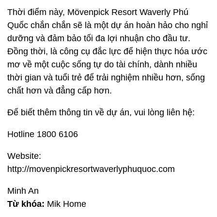
Thời điểm này, Mövenpick Resort Waverly Phú
Quốc chắn chắn sẽ là một dự án hoàn hảo cho nghỉ
dưỡng và đảm bảo tối đa lợi nhuận cho đầu tư.
Đồng thời, là công cụ đắc lực để hiện thực hóa ước
mơ về một cuộc sống tự do tài chính, dành nhiều
thời gian và tuổi trẻ để trải nghiệm nhiều hơn, sống
chất hơn và đẳng cấp hơn.
Để biết thêm thông tin về dự án, vui lòng liên hệ:
Hotline 1800 6106
Website:
http://movenpickresortwaverlyphuquoc.com
Minh An
Từ khóa:
Mik Home