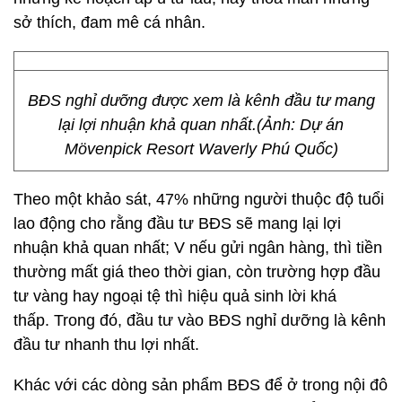
sở thích, đam mê cá nhân.
BĐS nghỉ dưỡng được xem là kênh đầu tư mang
lại lợi nhuận khả quan nhất.(Ảnh: Dự án
Mövenpick Resort Waverly Phú Quốc)
Theo một khảo sát, 47% những người thuộc độ tuổi
lao động cho rằng đầu tư BĐS sẽ mang lại lợi
nhuận khả quan nhất; V nếu gửi ngân hàng, thì tiền
thường mất giá theo thời gian, còn trường hợp đầu
tư vàng hay ngoại tệ thì hiệu quả sinh lời khá
thấp. Trong đó, đầu tư vào BĐS nghỉ dưỡng là kênh
đầu tư nhanh thu lợi nhất.
Khác với các dòng sản phẩm BĐS để ở trong nội đô