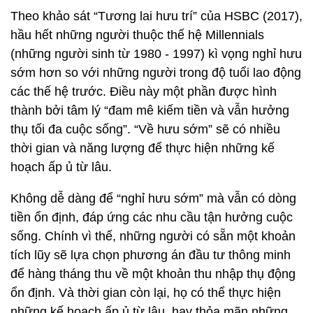
Theo khảo sát “Tương lai hưu trí” của HSBC (2017),
hầu hết những người thuộc thế hệ Millennials
(những người sinh từ 1980 - 1997) kì vọng nghỉ hưu
sớm hơn so với những người trong độ tuổi lao động
các thế hệ trước. Điều này một phần được hình
thành bởi tâm lý “đam mê kiếm tiền và vẫn hưởng
thụ tối đa cuộc sống”. “Về hưu sớm” sẽ có nhiều
thời gian và năng lượng để thực hiện những kế
hoạch ấp ủ từ lâu.
Không dễ dàng để “nghỉ hưu sớm” mà vẫn có dòng
tiền ổn định, đáp ứng các nhu cầu tận hưởng cuộc
sống. Chính vì thế, những người có sẵn một khoản
tích lũy sẽ lựa chọn phương án đầu tư thông minh
để hàng tháng thu về một khoản thu nhập thụ động
ổn định. Và thời gian còn lại, họ có thể thực hiện
những kế hoạch ấp ủ từ lâu, hay thỏa mãn những