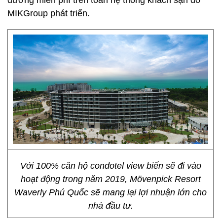
dưỡng miễn phí trên toàn hệ thống khách sạn do
MIKGroup phát triển.
Với 100% căn hộ condotel view biển sẽ đi vào
hoạt động trong năm 2019, Mövenpick Resort
Waverly Phú Quốc sẽ mang lại lợi nhuận lớn cho
nhà đầu tư.