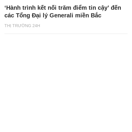
‘Hành trình kết nối trăm điểm tin cậy’ đến
các Tổng Đại lý Generali miền Bắc
THỊ TRƯỜNG 24H