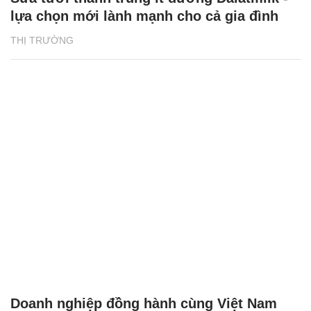
lựa chọn mới lành mạnh cho cả gia đình
THỊ TRƯỜNG
Doanh nghiệp đồng hành cùng Việt Nam