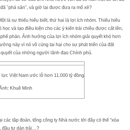
đã "phá sản", và giờ lại được đưa ra mổ xẻ?
ột là sự thiếu hiểu biết, thứ hai là lợi ích nhóm. Thiếu hiểu
 học và tạo điều kiện cho các ý kiến trái chiều được cất lên,
h phê phán. Ảnh hưởng của lợi ích nhóm giải quyết khó hơn
ưởng này vì nó vô cùng tai hại cho sự phát triển của đất
g quyết của những người lãnh đạo Chính phủ.
lực Việt Nam ước lỗ hơn 11.000 tỷ đồng
Ảnh: Khuê Minh
ại các tập đoàn, tổng công ty Nhà nước tới đây có thể “xóa
 đầu tư dàn trải…?