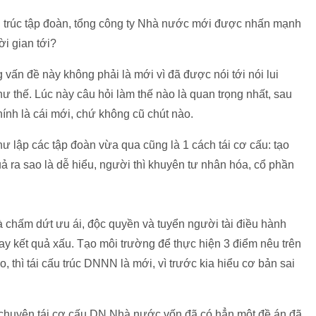
ấu trúc tập đoàn, tổng công ty Nhà nước mới được nhấn mạnh
ời gian tới?
vấn đề này không phải là mới vì đã được nói tới nói lui
hư thế. Lúc này câu hỏi làm thế nào là quan trọng nhất, sau
hính là cái mới, chứ không cũ chút nào.
hư lập các tập đoàn vừa qua cũng là 1 cách tái cơ cấu: tạo
ả ra sao là dễ hiểu, người thì khuyên tư nhân hóa, cổ phần
là chấm dứt ưu ái, độc quyền và tuyển người tài điều hành
hay kết quả xấu. Tạo môi trường để thực hiện 3 điểm nêu trên
o, thì tái cấu trúc DNNN là mới, vì trước kia hiểu cơ bản sai
u chuyện tái cơ cấu DN Nhà nước vốn đã có hẳn một đề án đã