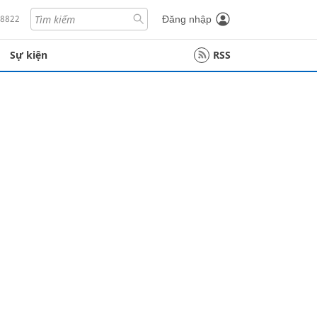
18822
Đăng nhập
Sự kiện
RSS