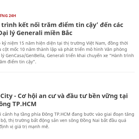
ỜNG 24H
trình kết nối trăm điểm tin cậy’ đến các
ại lý Generali miền Bắc
 kỷ niệm 15 năm hiện diện tại thị trường Việt Nam, đồng thời
 cột mốc 10 năm thành lập và phát triển mô hình Văn phòng
 lý GenCasa/GenBella, Generali triển khai chuyến xe “Hành trình
răm điểm tin cậy”.
City - Cơ hội an cư và đầu tư bền vững tại
ông TP.HCM
i cảnh hạ tầng phía Đông TP.HCM đang bước vào giai đoạn tăng
 bộ, thị trường bất động sản ven sông Đồng Nai bắt đầu quá
 định vị giá trị mạnh mẽ.