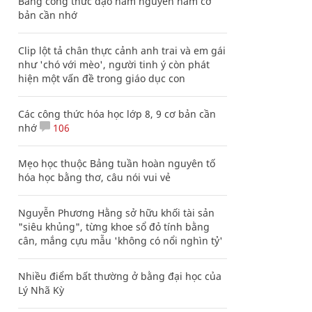
Bảng công thức đạo hàm nguyên hàm cơ
bản cần nhớ
Clip lột tả chân thực cảnh anh trai và em gái
như 'chó với mèo', người tinh ý còn phát
hiện một vấn đề trong giáo dục con
Các công thức hóa học lớp 8, 9 cơ bản cần
nhớ
106
Mẹo học thuộc Bảng tuần hoàn nguyên tố
hóa học bằng thơ, câu nói vui vẻ
Nguyễn Phương Hằng sở hữu khối tài sản
"siêu khủng", từng khoe sổ đỏ tính bằng
cân, mắng cựu mẫu 'không có nổi nghìn tỷ'
Nhiều điểm bất thường ở bằng đại học của
Lý Nhã Kỳ