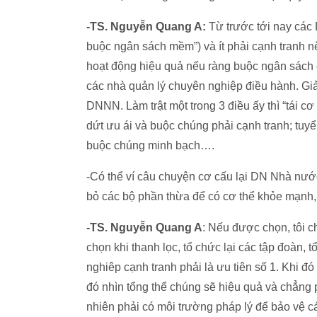
-TS. Nguyễn Quang A:
Từ trước tới nay các
buộc ngân sách mềm”) và ít phải cạnh tranh n
hoạt động hiệu quả nếu ràng buộc ngân sách 
các nhà quản lý chuyên nghiệp điều hành. Giải
DNNN. Làm trật một trong 3 điều ấy thì “tái c
dứt ưu ái và buộc chúng phải cạnh tranh; tuyể
buộc chúng minh bạch….
-Có thể ví câu chuyện cơ cấu lại DN Nhà nước
bỏ các bộ phần thừa để có cơ thể khỏe mạnh,
-TS. Nguyễn Quang A
: Nếu được chọn, tôi c
chọn khi thanh lọc, tổ chức lại các tập đoàn
nghiêp cạnh tranh phải là ưu tiên số 1. Khi đó
đó nhìn tổng thể chúng sẽ hiệu quả và chẳng p
nhiên phải có môi trường pháp lý để bảo vệ c