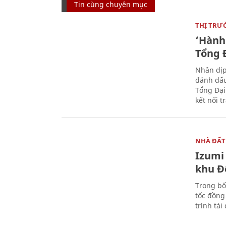
Tin cùng chuyên mục
THỊ TRƯ
‘Hành 
Tổng Đ
Nhân dịp
đánh dấu
Tổng Đại
kết nối t
NHÀ ĐẤT
Izumi 
khu Đ
Trong bố
tốc đồng
trình tái