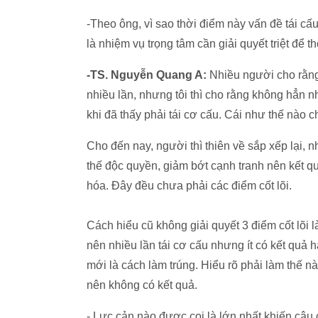
-Theo ông, vì sao thời điểm này vấn đề tái c
là nhiệm vụ trọng tâm cần giải quyết triệt để th
-TS. Nguyễn Quang A:
Nhiều người cho rằng 
nhiều lần, nhưng tôi thì cho rằng không hẳn n
khi đã thấy phải tái cơ cấu. Cái như thế nào c
Cho đến nay, người thì thiên về sắp xếp lại, n
thế độc quyền, giảm bớt cạnh tranh nên kết qu
hóa. Đây đều chưa phải các điểm cốt lõi.
Cách hiểu cũ không giải quyết 3 điểm cốt lõi 
nên nhiều lần tái cơ cấu nhưng ít có kết quả 
mới là cách làm trúng. Hiểu rõ phải làm thế nà
nên không có kết quả.
- Lực cản nào được coi là lớn nhất khiến câ