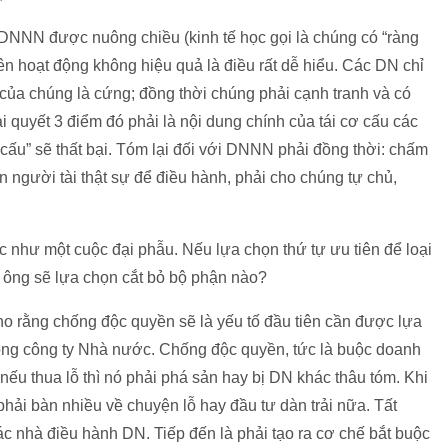
 DNNN được nuông chiều (kinh tế học gọi là chúng có “ràng
ên hoạt động không hiệu quả là điều rất dễ hiểu. Các DN chỉ
của chúng là cứng; đồng thời chúng phải cạnh tranh và có
 quyết 3 điểm đó phải là nội dung chính của tái cơ cấu các
ơ cấu” sẽ thất bại. Tóm lại đối với DNNN phải đồng thời: chấm
n người tài thật sự để điều hành, phải cho chúng tự chủ,
 như một cuộc đại phẫu. Nếu lựa chọn thứ tự ưu tiên để loại
 ông sẽ lựa chọn cắt bỏ bộ phận nào?
ho rằng chống độc quyền sẽ là yếu tố đầu tiên cần được lựa
, tổng công ty Nhà nước. Chống độc quyền, tức là buộc doanh
 nếu thua lỗ thì nó phải phá sản hay bị DN khác thâu tóm. Khi
hải bàn nhiều về chuyện lỗ hay đầu tư dàn trải nữa. Tất
ác nhà điều hành DN. Tiếp đến là phải tạo ra cơ chế bắt buộc