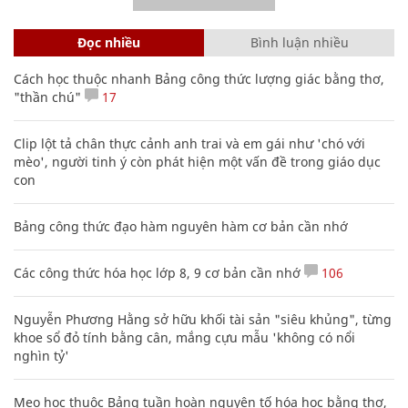
Đọc nhiều
Bình luận nhiều
Cách học thuộc nhanh Bảng công thức lượng giác bằng thơ,
"thần chú"
17
Clip lột tả chân thực cảnh anh trai và em gái như 'chó với
mèo', người tinh ý còn phát hiện một vấn đề trong giáo dục
con
Bảng công thức đạo hàm nguyên hàm cơ bản cần nhớ
Các công thức hóa học lớp 8, 9 cơ bản cần nhớ
106
Nguyễn Phương Hằng sở hữu khối tài sản "siêu khủng", từng
khoe sổ đỏ tính bằng cân, mắng cựu mẫu 'không có nổi
nghìn tỷ'
Mẹo học thuộc Bảng tuần hoàn nguyên tố hóa học bằng thơ,