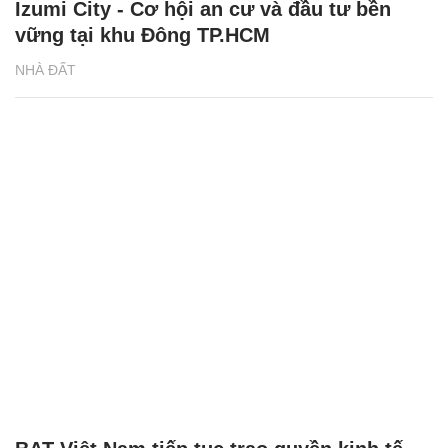
Izumi City - Cơ hội an cư và đầu tư bền
vững tại khu Đông TP.HCM
NHÀ ĐẤT