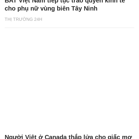
BAT Việt Nam tiếp tục trao quyền kinh tế
cho phụ nữ vùng biên Tây Ninh
THỊ TRƯỜNG 24H
Người Việt ở Canada thắp lửa cho giấc mơ