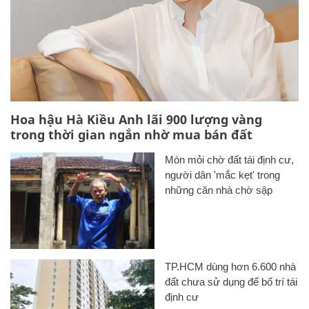
Hoa hậu Hà Kiều Anh lãi 900 lượng vàng
trong thời gian ngắn nhờ mua bán đất
Mòn mỏi chờ đất tái định cư,
người dân 'mắc kẹt' trong
những căn nhà chờ sập
TP.HCM dùng hơn 6.600 nhà
đất chưa sử dụng để bố trí tái
định cư