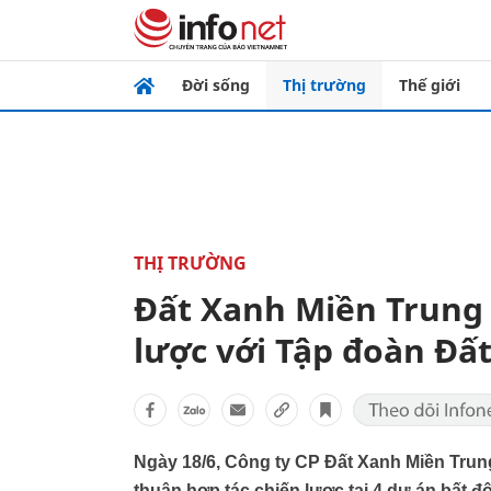
Đời sống
Thị trường
Thế giới
THỊ TRƯỜNG
Đất Xanh Miền Trung 
lược với Tập đoàn Đấ
Ngày 18/6, Công ty CP Đất Xanh Miền Trung
thuận hợp tác chiến lược tại 4 dự án bấ