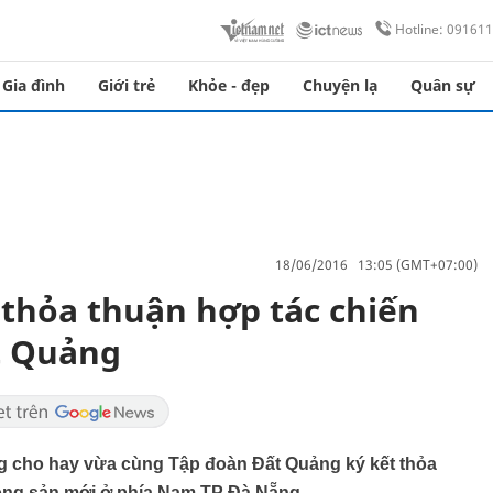
Hotline: 09161
Gia đình
Giới trẻ
Khỏe - đẹp
Chuyện lạ
Quân sự
18/06/2016 13:05 (GMT+07:00)
thỏa thuận hợp tác chiến
t Quảng
 cho hay vừa cùng Tập đoàn Đất Quảng ký kết thỏa
t động sản mới ở phía Nam TP Đà Nẵng.