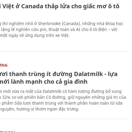
 Việt ở Canada thắp lửa cho giấc mơ ô tô
 thí nghiệm nhỏ ở Sherbrooke (Canada), những nhà khoa học
lặng lẽ nghiên cứu pin, thuật toán và AI cho ô tô điện – với
 một ngày sẽ ứng dụng trên xe Việt.
ỜNG
ươi thanh trùng ít đường Dalatmilk - lựa
mới lành mạnh cho cả gia đình
 mới vừa ra mắt của Dalatmilk có hàm lượng đường bổ sung
 32% so với phiên bản Có đường, giữ nguyên những giá trị của
 phẩm Sữa tươi thanh trùng với thành phần hoàn toàn từ sữa
 nguyên, hương vị thơm ngon đặc trưng.