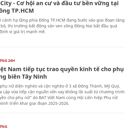
City - Cơ hội an cư và đầu tư bền vững tại
ông TP.HCM
i cảnh hạ tầng phía Đông TP.HCM đang bước vào giai đoạn tăng
 bộ, thị trường bất động sản ven sông Đồng Nai bắt đầu quá
 định vị giá trị mạnh mẽ.
ỜNG 24H
iệt Nam tiếp tục trao quyền kinh tế cho phụ
ng biên Tây Ninh
phụ nữ diện nghèo và cận nghèo ở 3 xã Đông Thành, Mỹ Quý,
 Lập vừa tiếp cận nguồn vốn vay không lãi suất từ chương trình
yền cho phụ nữ” do BAT Việt Nam cùng Hội Liên hiệp Phụ nữ
Ninh triển khai giai đoạn 2025-2026.
ỜNG