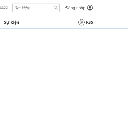
18822
Đăng nhập
Sự kiện
RSS