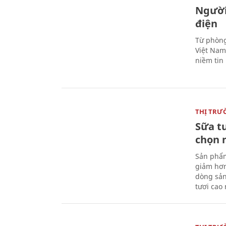
Người
điện
Từ phòng
Việt Nam 
niềm tin
THỊ TRƯ
Sữa t
chọn 
Sản phẩm
giảm hơn
dòng sản
tươi cao