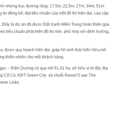
̉nh với những trục đường rộng: 17,5m; 22,5m; 27m; 34m; 51m.
 tin đồng bộ, đạt tiêu chuẩn của một đô thị hiện đại, cao cấp.
 Đây là dự án đã được Đất Xanh Miền Trung hoàn thiện giai
eo tiêu chuẩn phát triển đô thị mới, phù hợp với định hướng,
9 ha, được quy hoạch hiện đại, giáp hồ sinh thái hiện hữu,mở
̀ng thiên nhiên cho mỗi khách hàng.
gọc – Điện Dương có quy mô 61,41 ha, sở hữu vị trí đắc địa
g Cổ Cò, KĐT Green City và chuỗi Resort 5 sao The
merie Links.