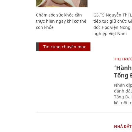
Chăm sóc sức khỏe cần
GS.TS Nguyễn Thị 
thực hiện ngay khi cơ thể
tiếp tục giữ chức 
còn khỏe
đốc Học viện Nông
nghiệp Việt Nam
Tin cùng chuyên mục
THỊ TRƯ
‘Hành 
Tổng Đ
Nhân dịp
đánh dấu
Tổng Đại
kết nối t
NHÀ ĐẤT