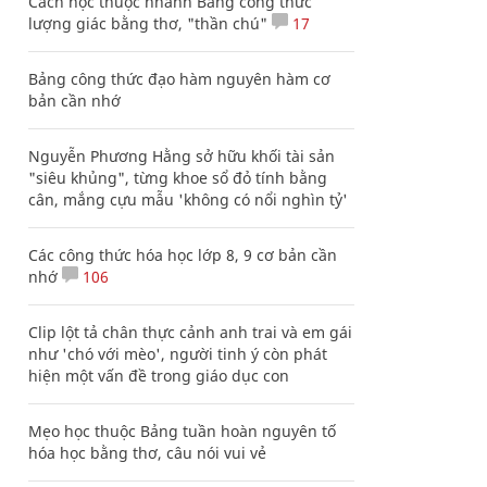
Cách học thuộc nhanh Bảng công thức
lượng giác bằng thơ, "thần chú"
17
Bảng công thức đạo hàm nguyên hàm cơ
bản cần nhớ
Nguyễn Phương Hằng sở hữu khối tài sản
"siêu khủng", từng khoe sổ đỏ tính bằng
cân, mắng cựu mẫu 'không có nổi nghìn tỷ'
Các công thức hóa học lớp 8, 9 cơ bản cần
nhớ
106
Clip lột tả chân thực cảnh anh trai và em gái
như 'chó với mèo', người tinh ý còn phát
hiện một vấn đề trong giáo dục con
Mẹo học thuộc Bảng tuần hoàn nguyên tố
hóa học bằng thơ, câu nói vui vẻ