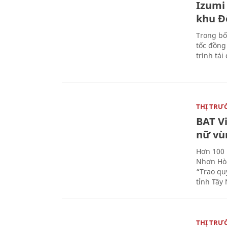
Izumi 
khu Đ
Trong bố
tốc đồng
trình tái
THỊ TRƯ
BAT V
nữ vù
Hơn 100 
Nhơn Hòa
“Trao qu
tỉnh Tây 
THỊ TRƯ