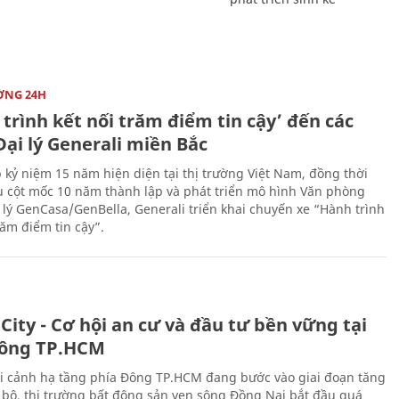
ỜNG 24H
trình kết nối trăm điểm tin cậy’ đến các
ại lý Generali miền Bắc
 kỷ niệm 15 năm hiện diện tại thị trường Việt Nam, đồng thời
 cột mốc 10 năm thành lập và phát triển mô hình Văn phòng
 lý GenCasa/GenBella, Generali triển khai chuyến xe “Hành trình
răm điểm tin cậy”.
City - Cơ hội an cư và đầu tư bền vững tại
ông TP.HCM
i cảnh hạ tầng phía Đông TP.HCM đang bước vào giai đoạn tăng
 bộ, thị trường bất động sản ven sông Đồng Nai bắt đầu quá