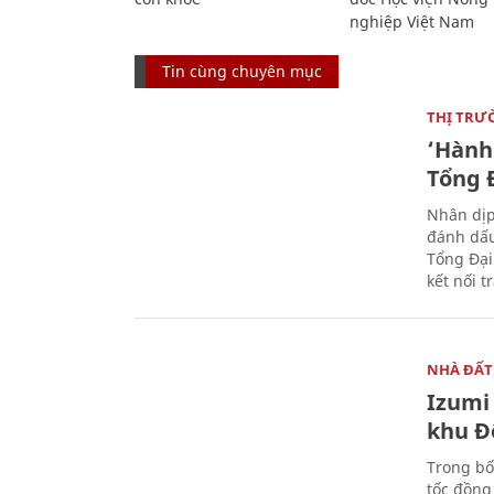
nghiệp Việt Nam
Tin cùng chuyên mục
THỊ TRƯ
‘Hành 
Tổng Đ
Nhân dịp
đánh dấu
Tổng Đại
kết nối t
NHÀ ĐẤT
Izumi 
khu Đ
Trong bố
tốc đồng