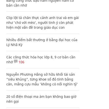
Bảng công thức đạo hàm nguyên hàm cơ
bản cần nhớ
Clip lột tả chân thực cảnh anh trai và em gái
như 'chó với mèo', người tinh ý còn phát
hiện một vấn đề trong giáo dục con
Nhiều điểm bất thường ở bằng đại học của
Lý Nhã Kỳ
Các công thức hóa học lớp 8, 9 cơ bản cần
nhớ
106
Nguyễn Phương Hằng sở hữu khối tài sản
"siêu khủng", từng khoe sổ đỏ tính bằng
cân, mắng cựu mẫu 'không có nổi nghìn tỷ'
20 số điện thoại ma ám bạn không bao giờ
nên gọi