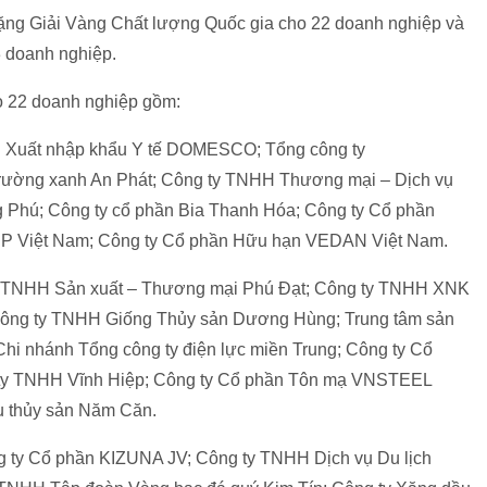
ặng Giải Vàng Chất lượng Quốc gia cho 22 doanh nghiệp và
3 doanh nghiệp.
o 22 doanh nghiệp gồm:
ần Xuất nhập khẩu Y tế DOMESCO; Tổng công ty
rường xanh An Phát; Công ty TNHH Thương mại – Dịch vụ
 Phú; Công ty cổ phần Bia Thanh Hóa; Công ty Cổ phần
 Việt Nam; Công ty Cổ phần Hữu hạn VEDAN Việt Nam.
ty TNHH Sản xuất – Thương mại Phú Đạt; Công ty TNHH XNK
ông ty TNHH Giống Thủy sản Dương Hùng; Trung tâm sản
– Chi nhánh Tổng công ty điện lực miền Trung; Công ty Cổ
 ty TNHH Vĩnh Hiệp; Công ty Cổ phần Tôn mạ VNSTEEL
u thủy sản Năm Căn.
g ty Cổ phần KIZUNA JV; Công ty TNHH Dịch vụ Du lịch