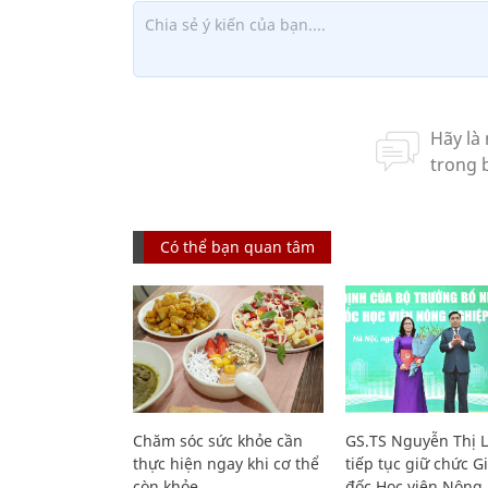
Có thể bạn quan tâm
Chăm sóc sức khỏe cần
GS.TS Nguyễn Thị 
thực hiện ngay khi cơ thể
tiếp tục giữ chức 
còn khỏe
đốc Học viện Nông