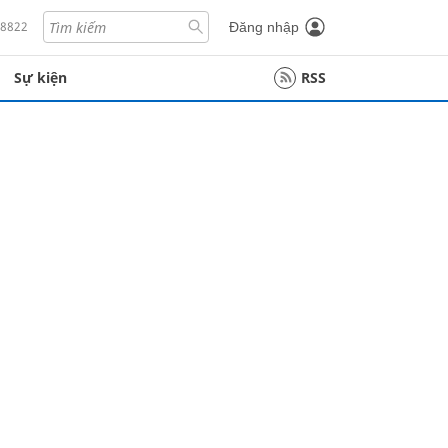
18822
Đăng nhập
Sự kiện
RSS