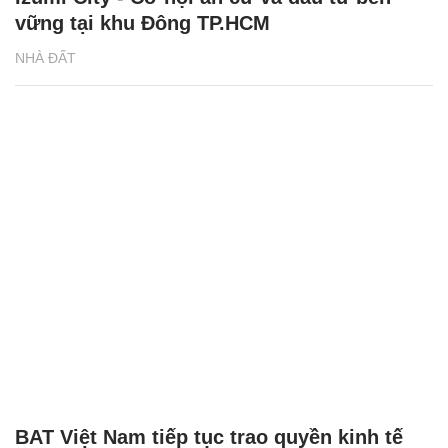
vững tại khu Đông TP.HCM
NHÀ ĐẤT
BAT Việt Nam tiếp tục trao quyền kinh tế