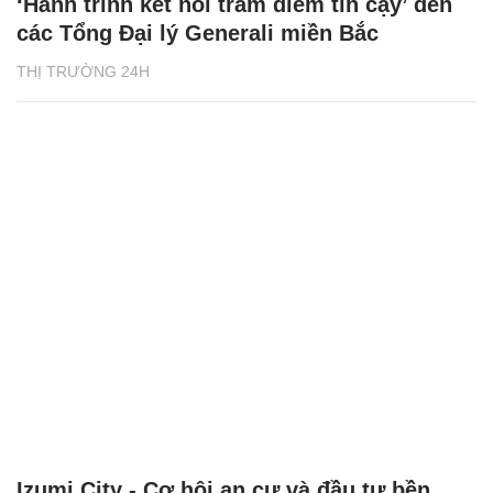
‘Hành trình kết nối trăm điểm tin cậy’ đến
các Tổng Đại lý Generali miền Bắc
THỊ TRƯỜNG 24H
Izumi City - Cơ hội an cư và đầu tư bền