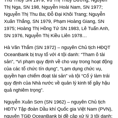
Thu Thuỷ SN 1979, Vũ Thị Thuỳ Dương, Nguyễn
Thị Nga, SN 198, Nguyễn Hoài Nam, SN 1977;
Nguyễn Thị Thu Ba; Đỗ Đại Khôi Trang; Nguyễn
Xuân Thắng, SN 1979, Phạm Hoàng Giang, SN
1975; Hoàng Thị Hồng Tứ SN 1983, Lê Tuấn Anh,
SN 1976, Nguyễn Thị Kiều Liên 1978…
Hà Văn Thắm (SN 1972) – nguyên Chủ tịch HĐQT
OceanBank bị truy tố với 4 tội danh: “Tham ô tài
sản”, “Vi phạm quy định về cho vay trong hoạt động
của các tổ chức tín dụng”, “Lạm dụng chức vụ,
quyền hạn chiếm đoạt tài sản” và tội “Cố ý làm trái
quy định của Nhà nước về quản lý kinh tế gây hậu
quả nghiêm trọng”.
Nguyễn Xuân Sơn (SN 1962) – nguyên Chủ tịch
HĐTV Tập đoàn Dầu khí Quốc gia Việt Nam (PVN),
nguyên TGĐ OceanBank bị đề cập xử lý 3 tội danh: