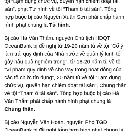
tội “Lạm dụng chức vụ, quyền hạn chiếm đoạt tài
sản”, phạt Tử hình về tội “Tham ô tài sản”. Tổng
hợp buộc bị cáo Nguyễn Xuân Sơn phải chấp hành
hình phạt chung là
Tử hình.
Bị cáo Hà Văn Thắm, nguyên Chủ tịch HĐQT
OceanBank bị đề nghị từ 19-20 năm tù về tội “Cố ý
làm trái quy định của Nhà nước về quản lý kinh tế
gây hậu quả nghiêm trọng”, từ 18-20 năm tù về tội
“Vi phạm quy định về cho vay trong hoạt động của
các tổ chức tín dụng”, 20 năm tù về tội “Lạm dụng
chức vụ, quyền hạn chiếm đoạt tài sản”, Chung thân
về tội “Tham ô tài sản”. Tổng hợp buộc bị cáo Hà
Văn Thắm phải chấp hành hình phạt chung là
Chung thân.
Bị cáo Nguyễn Văn Hoàn, nguyên Phó TGĐ
OceanBank bị đề nghị tổng hợp hình phạt chung là