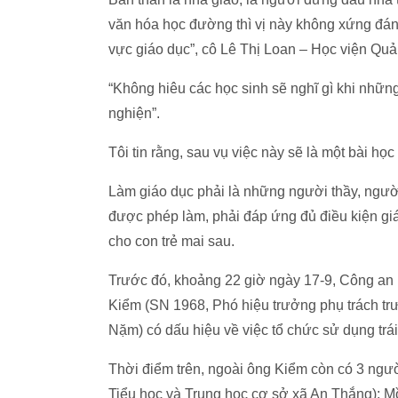
văn hóa học đường thì vị này không xứng đán
vực giáo dục”, cô Lê Thị Loan – Học viện Quản
“Không hiêu các học sinh sẽ nghĩ gì khi nhữn
nghiện”.
Tôi tin rằng, sau vụ việc này sẽ là một bài họ
Làm giáo dục phải là những người thầy, ngư
được phép làm, phải đáp ứng đủ điều kiện giá
cho con trẻ mai sau.
Trước đó, khoảng 22 giờ ngày 17-9, Công an
Kiểm (SN 1968, Phó hiệu trưởng phụ trách tr
Nặm) có dấu hiệu về việc tổ chức sử dụng trái
Thời điểm trên, ngoài ông Kiểm còn có 3 ngư
Tiểu học và Trung học cơ sở xã An Thắng); M