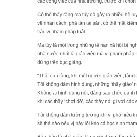
các công việc của nhà trường, trước khi chọn
Có thể thấy rằng ma túy đã gây ra nhiều hệ l
về nhân cách, phá tán tài sản, có thể mất kiể
trái, vi phạm pháp luật.
Ma túy là một trong những tệ nạn xã hội bị n
nhà nước nhất là giáo viên mà vi phạm pháp lu
đứng trên bục giảng.
“Thật đau lòng, khi một người giáo viên, làm l
Tôi không dám hình dung, những ‘thầy giáo’ nà
Không ai hình dung nổi, đằng sau chức danh h
khi các thầy ‘chơi đồ’, các thầy nói gì với cá
Tôi không dám tưởng tượng khi vị phó hiệu t
sẽ thế nào nếu vị này lôi kéo cả học sinh tham
Bản thân là nhà giáo, là người đứng đầu nhà 