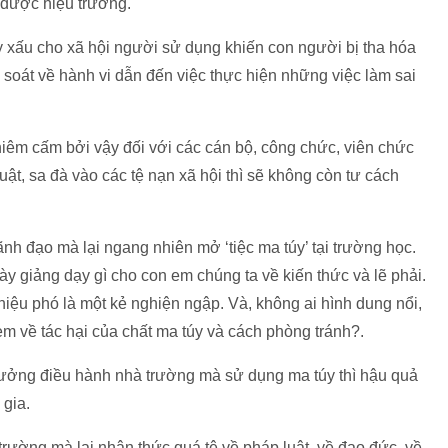
 được hiệu trưởng.
ụy xấu cho xã hội người sử dụng khiến con người bị tha hóa
m soát về hành vi dẫn đến việc thực hiện những việc làm sai
ghiêm cấm bởi vậy đối với các cán bộ, công chức, viên chức
ật, sa đà vào các tệ nạn xã hội thì sẽ không còn tư cách
ãnh đạo mà lại ngang nhiên mở ‘tiệc ma túy’ tại trường học.
y giảng dạy gì cho con em chúng ta về kiến thức và lẽ phải.
iệu phó là một kẻ nghiện ngập. Và, không ai hình dung nổi,
c em về tác hại của chất ma túy và cách phòng tránh?.
rưởng điều hành nhà trường mà sử dụng ma túy thì hậu quả
 gia.
trường mà lại nhận thức quá tệ về pháp luật, về đạo đức, về