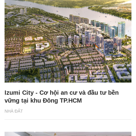
Izumi City - Cơ hội an cư và đầu tư bền
vững tại khu Đông TP.HCM
NHÀ ĐẤT