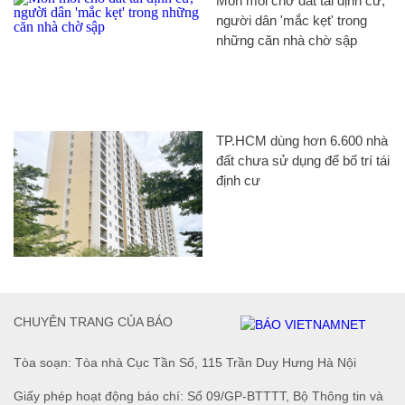
Mòn mỏi chờ đất tái định cư,
người dân 'mắc kẹt' trong
những căn nhà chờ sập
TP.HCM dùng hơn 6.600 nhà
đất chưa sử dụng để bố trí tái
định cư
CHUYÊN TRANG CỦA BÁO
Tòa soạn: Tòa nhà Cục Tần Số, 115 Trần Duy Hưng Hà Nội
Giấy phép hoạt động báo chí: Số 09/GP-BTTTT, Bộ Thông tin và