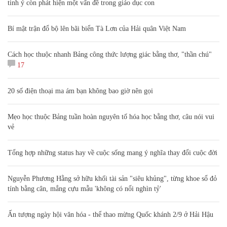
tinh ý còn phát hiện một vấn đề trong giáo dục con
Bí mật trận đổ bộ lên bãi biển Tà Lơn của Hải quân Việt Nam
Cách học thuộc nhanh Bảng công thức lượng giác bằng thơ, "thần chú"
17
20 số điện thoại ma ám bạn không bao giờ nên gọi
Mẹo học thuộc Bảng tuần hoàn nguyên tố hóa học bằng thơ, câu nói vui
vẻ
Tổng hợp những status hay về cuộc sống mang ý nghĩa thay đổi cuộc đời
Nguyễn Phương Hằng sở hữu khối tài sản "siêu khủng", từng khoe sổ đỏ
tính bằng cân, mắng cựu mẫu 'không có nổi nghìn tỷ'
Ấn tượng ngày hội văn hóa - thể thao mừng Quốc khánh 2/9 ở Hải Hậu