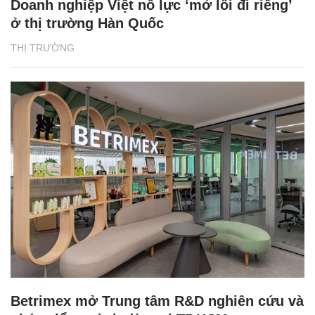
Doanh nghiệp Việt nỗ lực ‘mở lối đi riêng’
ở thị trường Hàn Quốc
THỊ TRƯỜNG
Betrimex mở Trung tâm R&D nghiên cứu và