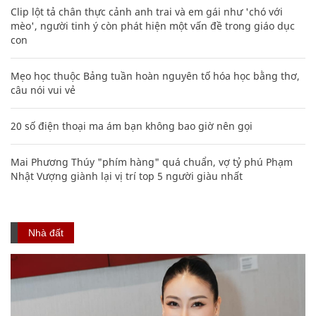
Clip lột tả chân thực cảnh anh trai và em gái như 'chó với
mèo', người tinh ý còn phát hiện một vấn đề trong giáo dục
con
Mẹo học thuộc Bảng tuần hoàn nguyên tố hóa học bằng thơ,
câu nói vui vẻ
20 số điện thoại ma ám bạn không bao giờ nên gọi
Mai Phương Thúy "phím hàng" quá chuẩn, vợ tỷ phú Phạm
Nhật Vượng giành lại vị trí top 5 người giàu nhất
Nhà đất