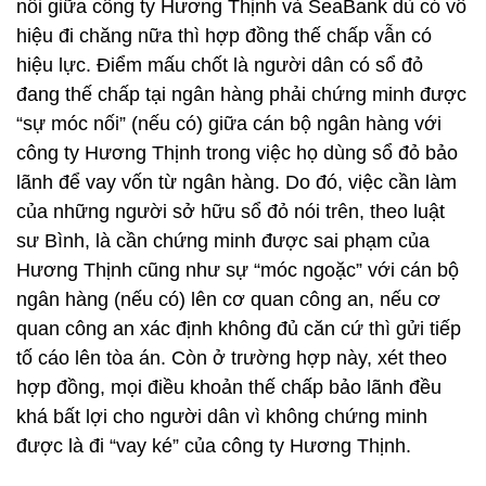
nối giữa công ty Hương Thịnh và SeaBank dù có vô
hiệu đi chăng nữa thì hợp đồng thế chấp vẫn có
hiệu lực. Điểm mấu chốt là người dân có sổ đỏ
đang thế chấp tại ngân hàng phải chứng minh được
“sự móc nối” (nếu có) giữa cán bộ ngân hàng với
công ty Hương Thịnh trong việc họ dùng sổ đỏ bảo
lãnh để vay vốn từ ngân hàng. Do đó, việc cần làm
của những người sở hữu sổ đỏ nói trên, theo luật
sư Bình, là cần chứng minh được sai phạm của
Hương Thịnh cũng như sự “móc ngoặc” với cán bộ
ngân hàng (nếu có) lên cơ quan công an, nếu cơ
quan công an xác định không đủ căn cứ thì gửi tiếp
tố cáo lên tòa án. Còn ở trường hợp này, xét theo
hợp đồng, mọi điều khoản thế chấp bảo lãnh đều
khá bất lợi cho người dân vì không chứng minh
được là đi “vay ké” của công ty Hương Thịnh.