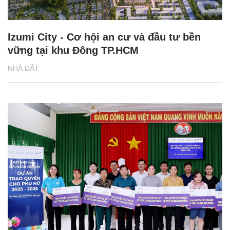
Izumi City - Cơ hội an cư và đầu tư bền
vững tại khu Đông TP.HCM
NHÀ ĐẤT