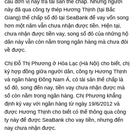
cầu đơn vị này trả tài sản thế chấp. Những người
này đã qua công ty thép Hương Thịnh (tại Bắc
Giang) thế chấp sổ đỏ tại SeaBank để vay vốn song
hơn một năm vẫn chưa nhận được tiền. Hiện tại,
chưa nhận được tiền vay, song sổ đỏ của những hộ
dân này vẫn còn nằm trong ngân hàng mà chưa đòi
về được.
Chị Đỗ Thị Phương ở Hòa Lạc (Hà Nội) cho biết, chị
ký hợp đồng giữa người dân, công ty Hương Thịnh
và ngân hàng Đông Nam Á, có tài sản thế chấp là
sổ đỏ, song đến nay, tiền vay chưa nhận được mà
sổ còn nằm trong ngân hàng. Chị Phương khẳng
định ký vay với ngân hàng từ ngày 19/6/2012 và
được Hương Thịnh cho biết có thể thông qua công
ty này để được SeaBank cho vay tiền, nhưng đến
nay chưa nhận được.