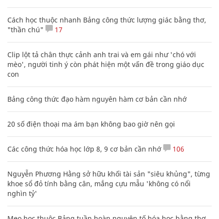
Cách học thuộc nhanh Bảng công thức lượng giác bằng thơ,
"thần chú"
17
Clip lột tả chân thực cảnh anh trai và em gái như 'chó với
mèo', người tinh ý còn phát hiện một vấn đề trong giáo dục
con
Bảng công thức đạo hàm nguyên hàm cơ bản cần nhớ
20 số điện thoại ma ám bạn không bao giờ nên gọi
Các công thức hóa học lớp 8, 9 cơ bản cần nhớ
106
Nguyễn Phương Hằng sở hữu khối tài sản "siêu khủng", từng
khoe sổ đỏ tính bằng cân, mắng cựu mẫu 'không có nổi
nghìn tỷ'
Mẹo học thuộc Bảng tuần hoàn nguyên tố hóa học bằng thơ,