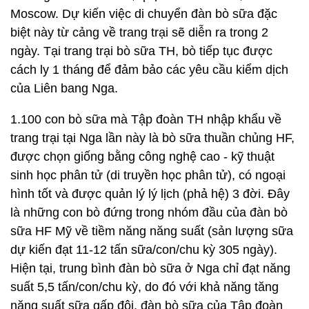
Moscow. Dự kiến việc di chuyển đàn bò sữa đặc
biệt này từ cảng về trang trại sẽ diễn ra trong 2
ngày. Tại trang trại bò sữa TH, bò tiếp tục được
cách ly 1 tháng để đảm bảo các yêu cầu kiểm dịch
của Liên bang Nga.
1.100 con bò sữa mà Tập đoàn TH nhập khẩu về
trang trại tại Nga lần này là bò sữa thuần chủng HF,
được chọn giống bằng công nghệ cao - kỹ thuật
sinh học phân tử (di truyền học phân tử), có ngoại
hình tốt và được quản lý lý lịch (phả hệ) 3 đời. Đây
là những con bò đứng trong nhóm đầu của đàn bò
sữa HF Mỹ về tiềm năng năng suất (sản lượng sữa
dự kiến đạt 11-12 tấn sữa/con/chu kỳ 305 ngày).
Hiện tại, trung bình đàn bò sữa ở Nga chỉ đạt năng
suất 5,5 tấn/con/chu kỳ, do đó với khả năng tăng
năng suất sữa gấp đôi, đàn bò sữa của Tập đoàn