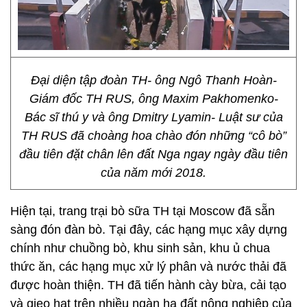
Đại diện tập đoàn TH- ông Ngô Thanh Hoàn-
Giám đốc TH RUS, ông Maxim Pakhomenko-
Bác sĩ thú y và ông Dmitry Lyamin- Luật sư của
TH RUS đã choàng hoa chào đón những “cô bò”
đầu tiên đặt chân lên đất Nga ngay ngày đầu tiên
của năm mới 2018.
Hiện tại, trang trại bò sữa TH tại Moscow đã sẵn
sàng đón đàn bò. Tại đây, các hạng mục xây dựng
chính như chuồng bò, khu sinh sản, khu ủ chua
thức ăn, các hạng mục xử lý phân và nước thải đã
được hoàn thiện. TH đã tiến hành cày bừa, cải tạo
và gieo hạt trên nhiều ngàn ha đất nông nghiệp của