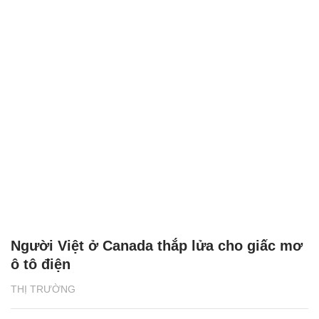
Người Việt ở Canada thắp lửa cho giấc mơ
ô tô điện
THỊ TRƯỜNG