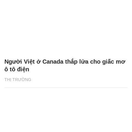
Người Việt ở Canada thắp lửa cho giấc mơ
ô tô điện
THỊ TRƯỜNG