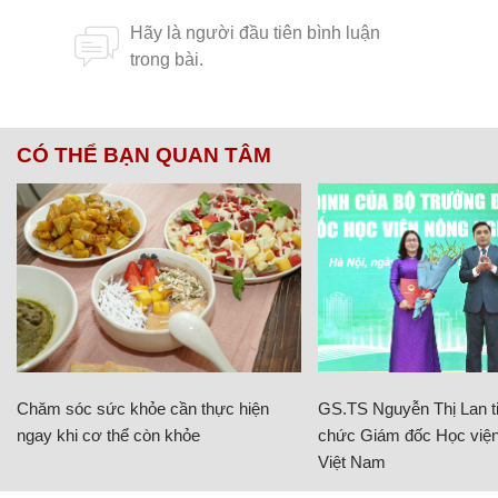
CÓ THỂ BẠN QUAN TÂM
Chăm sóc sức khỏe cần thực hiện
GS.TS Nguyễn Thị Lan ti
ngay khi cơ thể còn khỏe
chức Giám đốc Học viện
Việt Nam