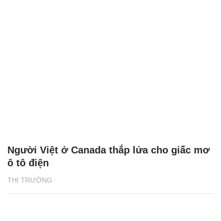
Người Việt ở Canada thắp lửa cho giấc mơ
ô tô điện
THỊ TRƯỜNG