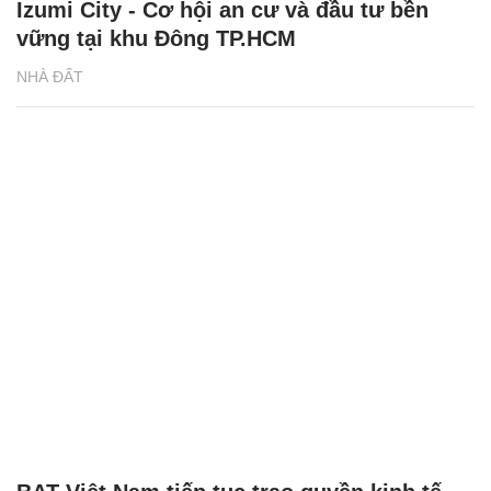
Izumi City - Cơ hội an cư và đầu tư bền
vững tại khu Đông TP.HCM
NHÀ ĐẤT