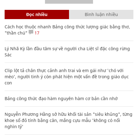
Đọc nhiều
Bình luận nhiều
Cách học thuộc nhanh Bảng công thức lượng giác bằng thơ,
"thần chú"
17
Lý Nhã Kỳ lần đầu tâm sự về người cha Liệt sĩ đặc công rừng
Sác
Clip lột tả chân thực cảnh anh trai và em gái như 'chó với
mèo', người tinh ý còn phát hiện một vấn đề trong giáo dục
con
Bảng công thức đạo hàm nguyên hàm cơ bản cần nhớ
Nguyễn Phương Hằng sở hữu khối tài sản "siêu khủng", từng
khoe sổ đỏ tính bằng cân, mắng cựu mẫu 'không có nổi
nghìn tỷ'