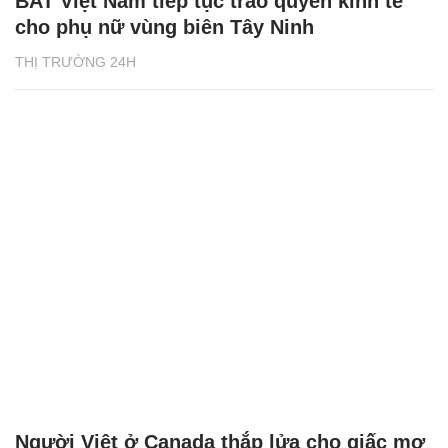
BAT Việt Nam tiếp tục trao quyền kinh tế
cho phụ nữ vùng biên Tây Ninh
THỊ TRƯỜNG 24H
Người Việt ở Canada thắp lửa cho giấc mơ