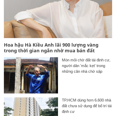
Hoa hậu Hà Kiều Anh lãi 900 lượng vàng
trong thời gian ngắn nhờ mua bán đất
Mòn mỏi chờ đất tái định cư,
người dân 'mắc kẹt' trong
những căn nhà chờ sập
TP.HCM dùng hơn 6.600 nhà
đất chưa sử dụng để bố trí tái
định cư