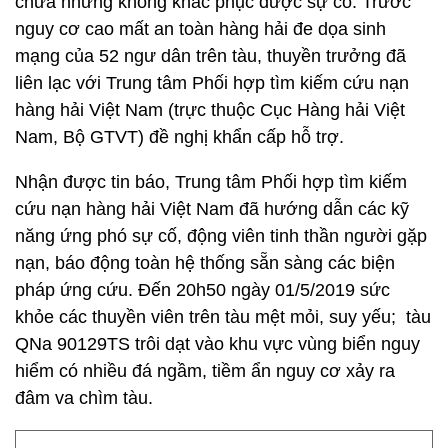
chữa nhưng không khắc phục được sự cố. Trước
nguy cơ cao mất an toàn hàng hải đe dọa sinh
mạng của 52 ngư dân trên tàu, thuyền trưởng đã
liên lạc với Trung tâm Phối hợp tìm kiếm cứu nạn
hàng hải Việt Nam (trực thuộc Cục Hàng hải Việt
Nam, Bộ GTVT) đề nghị khẩn cấp hỗ trợ.
Nhận được tin báo, Trung tâm Phối hợp tìm kiếm
cứu nạn hàng hải Việt Nam đã hướng dẫn các kỹ
năng ứng phó sự cố, động viên tinh thần người gặp
nạn, báo động toàn hệ thống sẵn sàng các biện
pháp ứng cứu. Đến 20h50 ngày 01/5/2019 sức
khỏe các thuyền viên trên tàu mệt mỏi, suy yếu; tàu
QNa 90129TS trôi dạt vào khu vực vùng biển nguy
hiểm có nhiều đá ngầm, tiềm ẩn nguy cơ xảy ra
đâm va chìm tàu.