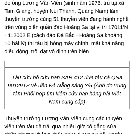
do ông Lương Văn Viên (sinh năm 1976, trú tại xã
Tam Giang, huyện Núi Thành, Quảng Nam) làm
thuyền trưởng cùng 51 thuyền viên đang hành nghề
trên vùng biển quần đảo Hoàng Sa tại vị trí 17011’N
- 112002’E (cách đảo Đá Bắc - Hoàng Sa khoảng
10 hải lý) thì tàu bị hỏng máy chính, mất khả năng
điều động, trôi dạt vô định trên biển.
Tàu cứu hộ cứu nạn SAR 412 đưa tàu cá QNa
90129TS về đến Đà Nẵng sáng 3/5 (Ảnh doTrung
tâm Phối hợp tìm kiếm cứu nạn hàng hải Việt
Nam cung cấp)
Thuyền trưởng Lương Văn Viên cùng các thuyền
viên trên tàu đã trải qua nhiều giờ cố gắng sửa