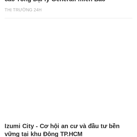
THỊ TRƯỜNG 24H
Izumi City - Cơ hội an cư và đầu tư bền
vững tại khu Đông TP.HCM