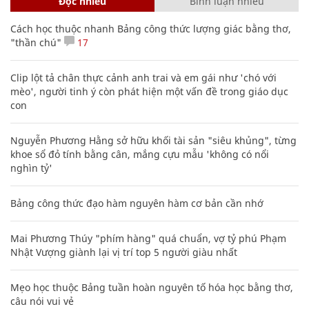
Đọc nhiều
Bình luận nhiều
Cách học thuộc nhanh Bảng công thức lượng giác bằng thơ,
"thần chú"
17
Clip lột tả chân thực cảnh anh trai và em gái như 'chó với
mèo', người tinh ý còn phát hiện một vấn đề trong giáo dục
con
Nguyễn Phương Hằng sở hữu khối tài sản "siêu khủng", từng
khoe sổ đỏ tính bằng cân, mắng cựu mẫu 'không có nổi
nghìn tỷ'
Bảng công thức đạo hàm nguyên hàm cơ bản cần nhớ
Mai Phương Thúy "phím hàng" quá chuẩn, vợ tỷ phú Phạm
Nhật Vượng giành lại vị trí top 5 người giàu nhất
Mẹo học thuộc Bảng tuần hoàn nguyên tố hóa học bằng thơ,
câu nói vui vẻ