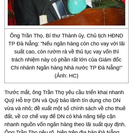
Ông Trần Thọ, Bí thư Thành ủy, Chủ tịch HĐND
TP Đà Nẵng: "Nếu ngân hàng còn cho vay với lãi
suất cao, còn rườm rà về thủ tục vay vốn thì
trách nhiệm này có phần rất lớn của Giám đốc
Chi nhánh Ngân hàng Nhà nước TP Đà Nẵng!”
(Ảnh: HC)
Trước mắt, ông Trần Thọ yêu cầu triển khai nhanh
Quỹ Hỗ trợ DN và Quỹ bảo lãnh tín dụng cho DN
vừa và nhỏ; đề xuất một số chính sách về cho thuê
đất, về cơ chế vay để DN có khả năng tiếp cận
nhanh nguồn vốn ngân hàng theo lãi suất quy định.
Ông Trần Thọ nêu rõ, hiện trên địa bàn Đà Nẵng