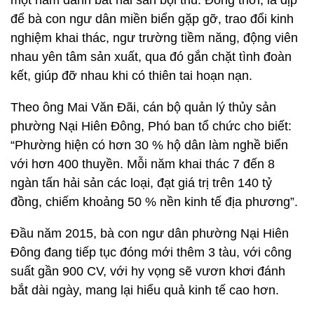
một năm đánh bắt hải sản bội thu. Đồng thời, là dịp
để bà con ngư dân miền biển gặp gỡ, trao đổi kinh
nghiệm khai thác, ngư trường tiềm năng, động viên
nhau yên tâm sản xuất, qua đó gắn chặt tình đoàn
kết, giúp đỡ nhau khi có thiên tai hoạn nạn.
Theo ông Mai Văn Đãi, cán bộ quản lý thủy sản
phường Nại Hiên Đông, Phó ban tổ chức cho biết:
“Phường hiện có hơn 30 % hộ dân làm nghề biển
với hơn 400 thuyền. Mỗi năm khai thác 7 đến 8
ngàn tấn hải sản các loại, đạt giá trị trên 140 tỷ
đồng, chiếm khoảng 50 % nền kinh tế địa phương”.
Đầu năm 2015, bà con ngư dân phường Nại Hiên
Đông đang tiếp tục đóng mới thêm 3 tàu, với công
suất gần 900 CV, với hy vọng sẽ vươn khơi đánh
bắt dài ngày, mang lại hiểu quả kinh tế cao hơn.