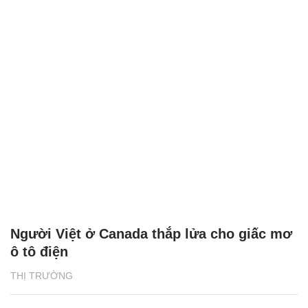
Người Việt ở Canada thắp lửa cho giấc mơ
ô tô điện
THỊ TRƯỜNG