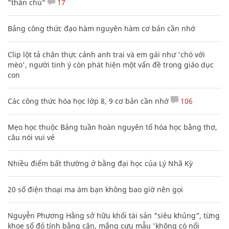
"thần chú"
17
Bảng công thức đạo hàm nguyên hàm cơ bản cần nhớ
Clip lột tả chân thực cảnh anh trai và em gái như 'chó với
mèo', người tinh ý còn phát hiện một vấn đề trong giáo dục
con
Các công thức hóa học lớp 8, 9 cơ bản cần nhớ
106
Mẹo học thuộc Bảng tuần hoàn nguyên tố hóa học bằng thơ,
câu nói vui vẻ
Nhiều điểm bất thường ở bằng đại học của Lý Nhã Kỳ
20 số điện thoại ma ám bạn không bao giờ nên gọi
Nguyễn Phương Hằng sở hữu khối tài sản "siêu khủng", từng
khoe sổ đỏ tính bằng cân, mắng cựu mẫu 'không có nổi