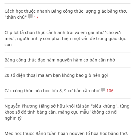
Cách học thuộc nhanh Bảng công thức lượng giác bằng thơ,
"thần chú"
17
Clip lột tả chân thực cảnh anh trai và em gái như 'chó với
mèo', người tinh ý còn phát hiện một vấn đề trong giáo dục
con
Bảng công thức đạo hàm nguyên hàm cơ bản cần nhớ
20 số điện thoại ma ám bạn không bao giờ nên gọi
Các công thức hóa học lớp 8, 9 cơ bản cần nhớ
106
Nguyễn Phương Hằng sở hữu khối tài sản "siêu khủng", từng
khoe sổ đỏ tính bằng cân, mắng cựu mẫu 'không có nổi
nghìn tỷ'
Mẹo học thuộc Bảng tuần hoàn nguyên tố hóa học bằng thơ,