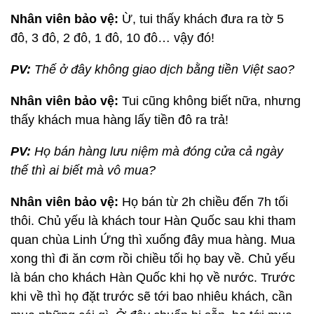
Nhân viên bảo vệ:
Ừ, tui thấy khách đưa ra tờ 5
đô, 3 đô, 2 đô, 1 đô, 10 đô… vậy đó!
PV:
Thế ở đây không giao dịch bằng tiền Việt sao?
Nhân viên bảo vệ:
Tui cũng không biết nữa, nhưng
thấy khách mua hàng lấy tiền đô ra trả!
PV:
Họ bán hàng lưu niệm mà đóng cửa cả ngày
thế thì ai biết mà vô mua?
Nhân viên bảo vệ:
Họ bán từ 2h chiều đến 7h tối
thôi. Chủ yếu là khách tour Hàn Quốc sau khi tham
quan chùa Linh Ứng thì xuống đây mua hàng. Mua
xong thì đi ăn cơm rồi chiều tối họ bay về. Chủ yếu
là bán cho khách Hàn Quốc khi họ về nước. Trước
khi về thì họ đặt trước sẽ tới bao nhiêu khách, cần