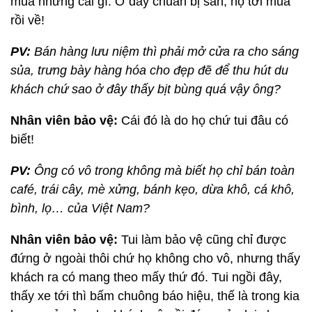
mua những cái gì. Ở đây chuẩn bị sẵn, họ tới mua
rồi về!
PV:
Bán hàng lưu niệm thì phải mở cửa ra cho sáng
sủa, trưng bày hàng hóa cho đẹp đẽ để thu hút du
khách chứ sao ở đây thấy bịt bùng quá vậy ông?
Nhân viên bảo vệ:
Cái đó là do họ chứ tui đâu có
biết!
PV:
Ông có vô trong không mà biết họ chỉ bán toàn
café, trái cây, mè xửng, bánh kẹo, dừa khô, cá khô,
bình, lọ… của Việt Nam?
Nhân viên bảo vệ:
Tui làm bảo vệ cũng chỉ được
đứng ở ngoài thôi chứ họ không cho vô, nhưng thấy
khách ra có mang theo mấy thứ đó. Tui ngồi đây,
thấy xe tới thì bấm chuông báo hiệu, thế là trong kia