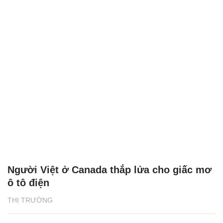
Người Việt ở Canada thắp lửa cho giấc mơ
ô tô điện
THỊ TRƯỜNG