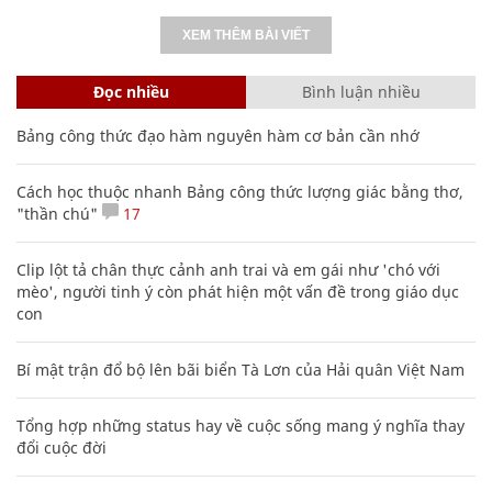
XEM THÊM BÀI VIẾT
Đọc nhiều
Bình luận nhiều
Bảng công thức đạo hàm nguyên hàm cơ bản cần nhớ
Cách học thuộc nhanh Bảng công thức lượng giác bằng thơ,
"thần chú"
17
Clip lột tả chân thực cảnh anh trai và em gái như 'chó với
mèo', người tinh ý còn phát hiện một vấn đề trong giáo dục
con
Bí mật trận đổ bộ lên bãi biển Tà Lơn của Hải quân Việt Nam
Tổng hợp những status hay về cuộc sống mang ý nghĩa thay
đổi cuộc đời