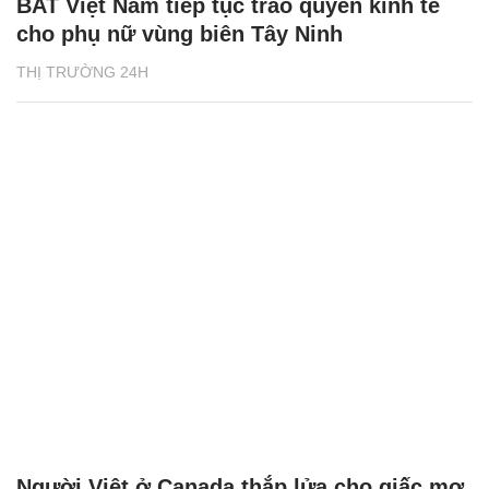
BAT Việt Nam tiếp tục trao quyền kinh tế
cho phụ nữ vùng biên Tây Ninh
THỊ TRƯỜNG 24H
Người Việt ở Canada thắp lửa cho giấc mơ