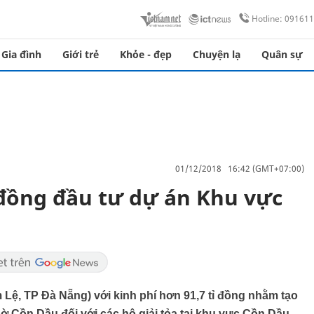
Hotline: 09161
Gia đình
Giới trẻ
Khỏe - đẹp
Chuyện lạ
Quân sự
01/12/2018 16:42 (GMT+07:00)
 đồng đầu tư dự án Khu vực
ệ, TP Đà Nẵng) với kinh phí hơn 91,7 tỉ đồng nhằm tạo
ờ Cồn Dầu đối với các hộ giải tỏa tại khu vực Cồn Dầu