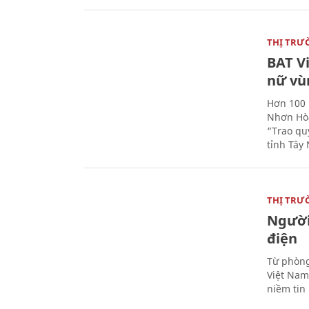
THỊ TRƯ
BAT V
nữ vù
Hơn 100 
Nhơn Hòa
“Trao qu
tỉnh Tây 
THỊ TRƯ
Người
điện
Từ phòng
Việt Nam 
niềm tin