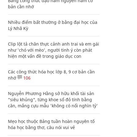
Bảng công thức đạo hàm nguyên hàm cơ
bản cần nhớ
Nhiều điểm bất thường ở bằng đại học của
Lý Nhã Kỳ
Clip lột tả chân thực cảnh anh trai và em gái
như 'chó với mèo', người tinh ý còn phát
hiện một vấn đề trong giáo dục con
Các công thức hóa học lớp 8, 9 cơ bản cần
nhớ
106
Nguyễn Phương Hằng sở hữu khối tài sản
"siêu khủng", từng khoe sổ đỏ tính bằng
cân, mắng cựu mẫu 'không có nổi nghìn tỷ'
Mẹo học thuộc Bảng tuần hoàn nguyên tố
hóa học bằng thơ, câu nói vui vẻ