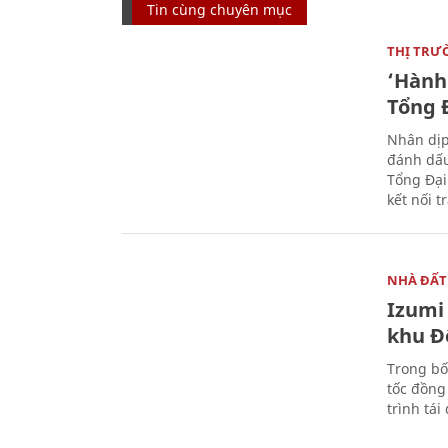
Tin cùng chuyên mục
THỊ TRƯ
‘Hành 
Tổng Đ
Nhân dịp
đánh dấu
Tổng Đại
kết nối t
NHÀ ĐẤT
Izumi 
khu Đ
Trong bố
tốc đồng
trình tái