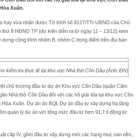
 Hòa Xuân.
 hay vừa nhận được Tờ trình số 9127/TTr-UBND của Chủ
thứ 9 HĐND TP (dự kiến diễn ra từ ngày 11 – 13/12) xem
y dựng công trình nhóm B, nhóm C trọng điểm trên địa bàn
kiểm tra thực tế tại khu vực Nhà thờ Cồn Dầu (Ảnh: ĐN)
ệt chủ trương đầu tư dự án Khu vực Cồn Dầu (quận Cẩm
gần Nhà thờ Cồn Dầu đối với các hộ giải tỏa tại khu vực Cồn
ng Hòa Xuân. Dự án do BQL Dự án đầu tư xây dựng hạ tầng
iêm quản lý dự án với tổng mức đầu tư hơn 91,7 tỉ đồng từ
huật cấp IV, gồm đầu tư xây dựng mới các hạng mục san nền,