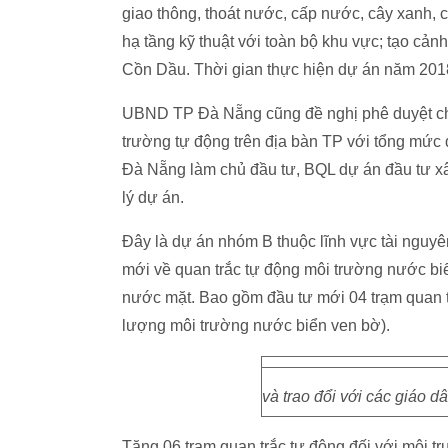
giao thông, thoát nước, cấp nước, cây xanh, 
hạ tầng kỹ thuật với toàn bộ khu vực; tạo cả
Cồn Dầu. Thời gian thực hiện dự án năm 201
UBND TP Đà Nẵng cũng đề nghị phê duyệt chủ
trường tự động trên địa bàn TP với tổng mức
Đà Nẵng làm chủ đầu tư, BQL dự án đầu tư xây
lý dự án.
Đây là dự án nhóm B thuộc lĩnh vực tài nguyên
mới về quan trắc tự động môi trường nước biể
nước mặt. Bao gồm đầu tư mới 04 trạm quan tr
lượng môi trường nước biển ven bờ).
và trao đổi với các giáo 
Tăng 06 trạm quan trắc tự động đối với môi t