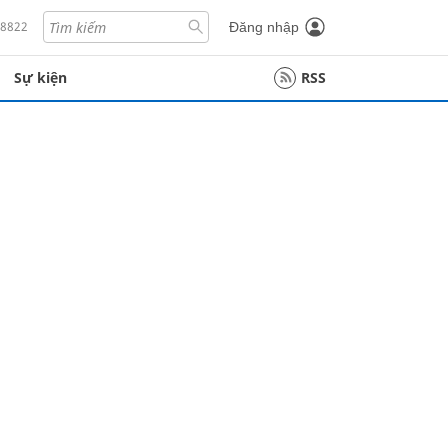
18822
Đăng nhập
Sự kiện
RSS