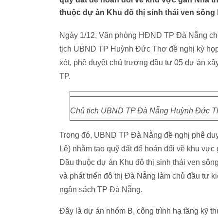
thuộc dự án Khu đô thị sinh thái ven sông
Ngày 1/12, Văn phòng HĐND TP Đà Nẵng cho
tịch UBND TP Huỳnh Đức Thơ đề nghị kỳ họp 
xét, phê duyệt chủ trương đầu tư 05 dự án xâ
TP.
Chủ tịch UBND TP Đà Nẵng Huỳnh Đức Thơ 
Trong đó, UBND TP Đà Nẵng đề nghị phê duy
Lệ) nhằm tạo quỹ đất để hoán đổi về khu vực 
Dầu thuộc dự án Khu đô thị sinh thái ven sô
và phát triển đô thị Đà Nẵng làm chủ đầu tư k
ngân sách TP Đà Nẵng.
Đây là dự án nhóm B, công trình hạ tầng kỹ t