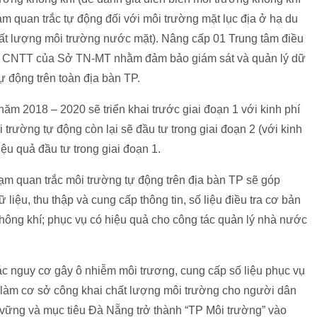
ạm quan trắc tự động đối với môi trường mặt lục địa ở hạ du
hất lượng môi trường nước mặt). Nâng cấp 01 Trung tâm điều
tâm CNTT của Sở TN-MT nhằm đảm bảo giám sát và quản lý dữ
tự động trên toàn địa bàn TP.
ăm 2018 – 2020 sẽ triển khai trước giai đoạn 1 với kinh phí
 trường tự động còn lại sẽ đầu tư trong giai đoạn 2 (với kinh
iệu quả đầu tư trong giai đoạn 1.
m quan trắc môi trường tự động trên địa bàn TP sẽ góp
iệu, thu thập và cung cấp thông tin, số liệu điều tra cơ bản
hông khí; phục vụ có hiệu quả cho công tác quản lý nhà nước
c nguy cơ gây ô nhiễm môi trương, cung cấp số liệu phục vụ
 làm cơ sở công khai chất lượng môi trường cho người dân
 vững và mục tiêu Đà Nẵng trở thành “TP Môi trường” vào