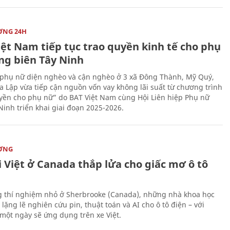
ỜNG 24H
iệt Nam tiếp tục trao quyền kinh tế cho phụ
ng biên Tây Ninh
phụ nữ diện nghèo và cận nghèo ở 3 xã Đông Thành, Mỹ Quý,
 Lập vừa tiếp cận nguồn vốn vay không lãi suất từ chương trình
yền cho phụ nữ” do BAT Việt Nam cùng Hội Liên hiệp Phụ nữ
Ninh triển khai giai đoạn 2025-2026.
ỜNG
 Việt ở Canada thắp lửa cho giấc mơ ô tô
 thí nghiệm nhỏ ở Sherbrooke (Canada), những nhà khoa học
lặng lẽ nghiên cứu pin, thuật toán và AI cho ô tô điện – với
 một ngày sẽ ứng dụng trên xe Việt.