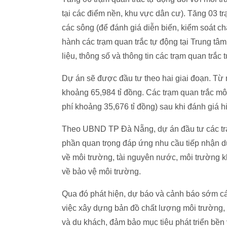
tại các điểm nền, khu vực dân cư). Tăng 03 tr
các sông (để đánh giá diễn biến, kiểm soát c
hành các trạm quan trắc tự động tại Trung 
liệu, thông số và thông tin các trạm quan trắc 
Dự án sẽ được đầu tư theo hai giai đoạn. Từ n
khoảng 65,984 tỉ đồng. Các trạm quan trắc môi
phí khoảng 35,676 tỉ đồng) sau khi đánh giá h
Theo UBND TP Đà Nẵng, dự án đầu tư các trạ
phần quan trọng đáp ứng nhu cầu tiếp nhận dữ l
về môi trường, tài nguyên nước, môi trường k
về bảo vệ môi trường.
Qua đó phát hiện, dự báo và cảnh báo sớm cá
việc xây dựng bản đồ chất lượng môi trường,
và du khách, đảm bảo mục tiêu phát triển bền