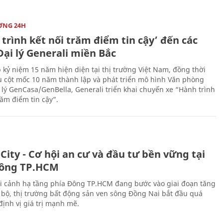
ỜNG 24H
trình kết nối trăm điểm tin cậy’ đến các
ại lý Generali miền Bắc
 kỷ niệm 15 năm hiện diện tại thị trường Việt Nam, đồng thời
 cột mốc 10 năm thành lập và phát triển mô hình Văn phòng
 lý GenCasa/GenBella, Generali triển khai chuyến xe “Hành trình
răm điểm tin cậy”.
City - Cơ hội an cư và đầu tư bền vững tại
ông TP.HCM
i cảnh hạ tầng phía Đông TP.HCM đang bước vào giai đoạn tăng
 bộ, thị trường bất động sản ven sông Đồng Nai bắt đầu quá
 định vị giá trị mạnh mẽ.