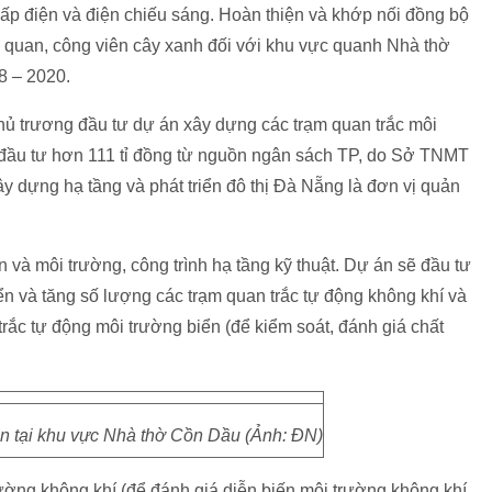
cấp điện và điện chiếu sáng. Hoàn thiện và khớp nối đồng bộ
nh quan, công viên cây xanh đối với khu vực quanh Nhà thờ
8 – 2020.
 trương đầu tư dự án xây dựng các trạm quan trắc môi
 đầu tư hơn 111 tỉ đồng từ nguồn ngân sách TP, do Sở TNMT
 dựng hạ tầng và phát triển đô thị Đà Nẵng là đơn vị quản
 và môi trường, công trình hạ tầng kỹ thuật. Dự án sẽ đầu tư
n và tăng số lượng các trạm quan trắc tự động không khí và
ắc tự động môi trường biển (để kiểm soát, đánh giá chất
dân tại khu vực Nhà thờ Cồn Dầu (Ảnh: ĐN)
rường không khí (để đánh giá diễn biến môi trường không khí