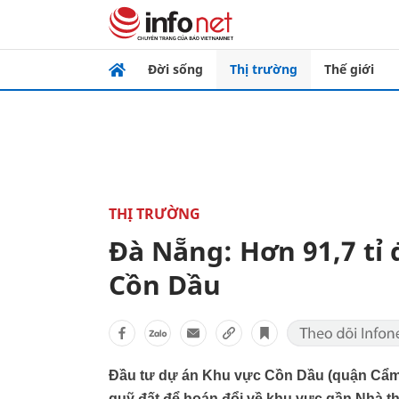
Đời sống
Thị trường
Thế giới
THỊ TRƯỜNG
Đà Nẵng: Hơn 91,7 tỉ
Cồn Dầu
Đầu tư dự án Khu vực Cồn Dầu (quận Cẩm L
quỹ đất để hoán đổi về khu vực gần Nhà th