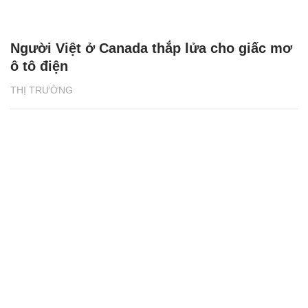
Người Việt ở Canada thắp lửa cho giấc mơ
ô tô điện
THỊ TRƯỜNG