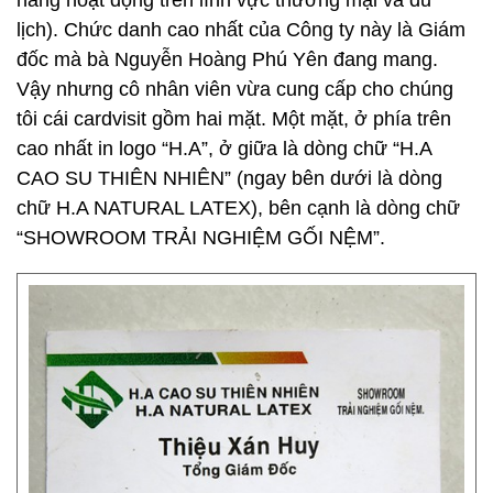
năng hoạt động trên lĩnh vực thương mại và du
lịch). Chức danh cao nhất của Công ty này là Giám
đốc mà bà Nguyễn Hoàng Phú Yên đang mang.
Vậy nhưng cô nhân viên vừa cung cấp cho chúng
tôi cái cardvisit gồm hai mặt. Một mặt, ở phía trên
cao nhất in logo “H.A”, ở giữa là dòng chữ “H.A
CAO SU THIÊN NHIÊN” (ngay bên dưới là dòng
chữ H.A NATURAL LATEX), bên cạnh là dòng chữ
“SHOWROOM TRẢI NGHIỆM GỐI NỆM”.