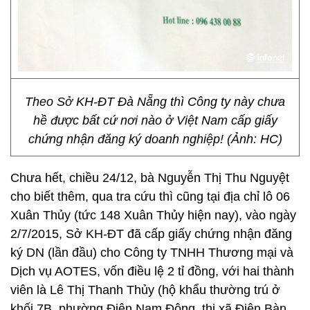
Theo Sở KH-ĐT Đà Nẵng thì Công ty này chưa
hề được bất cứ nơi nào ở Việt Nam cấp giấy
chứng nhận đăng ký doanh nghiệp! (Ảnh: HC)
Chưa hết, chiều 24/12, bà Nguyễn Thị Thu Nguyệt
cho biết thêm, qua tra cứu thì cũng tại địa chỉ lô 06
Xuân Thủy (tức 148 Xuân Thủy hiện nay), vào ngày
2/7/2015, Sở KH-ĐT đã cấp giấy chứng nhận đăng
ký DN (lần đầu) cho Công ty TNHH Thương mại và
Dịch vụ AOTES, vốn điều lệ 2 tỉ đồng, với hai thành
viên là Lê Thị Thanh Thủy (hộ khẩu thường trú ở
khối 7B, phường Điện Nam Đông, thị xã Điện Bàn,