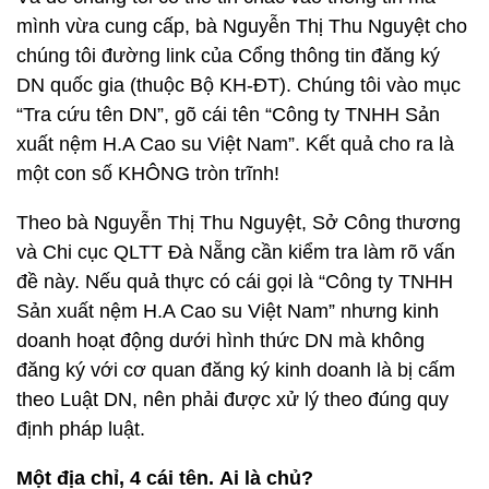
mình vừa cung cấp, bà Nguyễn Thị Thu Nguyệt cho
chúng tôi đường link của Cổng thông tin đăng ký
DN quốc gia (thuộc Bộ KH-ĐT). Chúng tôi vào mục
“Tra cứu tên DN”, gõ cái tên “Công ty TNHH Sản
xuất nệm H.A Cao su Việt Nam”. Kết quả cho ra là
một con số KHÔNG tròn trĩnh!
Theo bà Nguyễn Thị Thu Nguyệt, Sở Công thương
và Chi cục QLTT Đà Nẵng cần kiểm tra làm rõ vấn
đề này. Nếu quả thực có cái gọi là “Công ty TNHH
Sản xuất nệm H.A Cao su Việt Nam” nhưng kinh
doanh hoạt động dưới hình thức DN mà không
đăng ký với cơ quan đăng ký kinh doanh là bị cấm
theo Luật DN, nên phải được xử lý theo đúng quy
định pháp luật.
Một địa chỉ, 4 cái tên. Ai là chủ?