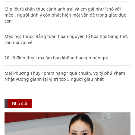
Clip lột tả chân thực cảnh anh trai và em gái như 'chó với
mèo', người tinh ý còn phát hiện một vấn đề trong giáo dục
con
Mẹo học thuộc Bảng tuần hoàn nguyên tố hóa học bằng thơ,
câu nói vui vẻ
20 số điện thoại ma ám bạn không bao giờ nên gọi
Mai Phương Thúy "phím hàng" quá chuẩn, vợ tỷ phú Phạm
Nhật Vượng giành lại vị trí top 5 người giàu nhất
Nhà đất