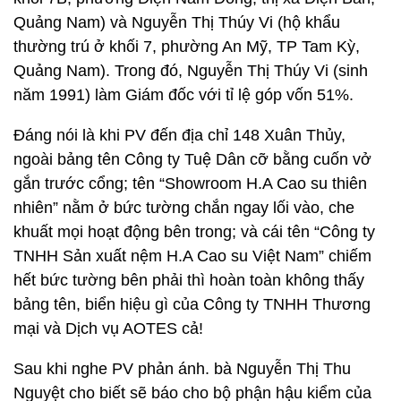
Quảng Nam) và Nguyễn Thị Thúy Vi (hộ khẩu
thường trú ở khối 7, phường An Mỹ, TP Tam Kỳ,
Quảng Nam). Trong đó, Nguyễn Thị Thúy Vi (sinh
năm 1991) làm Giám đốc với tỉ lệ góp vốn 51%.
Đáng nói là khi PV đến địa chỉ 148 Xuân Thủy,
ngoài bảng tên Công ty Tuệ Dân cỡ bằng cuốn vở
gắn trước cổng; tên “Showroom H.A Cao su thiên
nhiên” nằm ở bức tường chắn ngay lối vào, che
khuất mọi hoạt động bên trong; và cái tên “Công ty
TNHH Sản xuất nệm H.A Cao su Việt Nam” chiếm
hết bức tường bên phải thì hoàn toàn không thấy
bảng tên, biển hiệu gì của Công ty TNHH Thương
mại và Dịch vụ AOTES cả!
Sau khi nghe PV phản ánh. bà Nguyễn Thị Thu
Nguyệt cho biết sẽ báo cho bộ phận hậu kiểm của