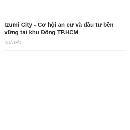
Izumi City - Cơ hội an cư và đầu tư bền
vững tại khu Đông TP.HCM
NHÀ ĐẤT