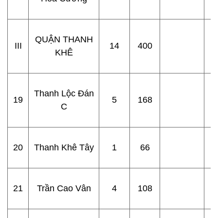
QUẬN THANH
III
14
400
KHÊ
Thanh Lộc Đán
19
5
168
C
20
Thanh Khê Tây
1
66
21
Trần Cao Vân
4
108