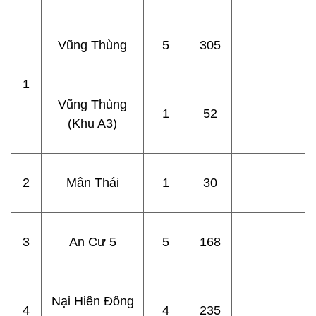
Vũng Thùng
5
305
1
Vũng Thùng
1
52
(Khu A3)
2
Mân Thái
1
30
3
An Cư 5
5
168
Nại Hiên Đông
4
4
235