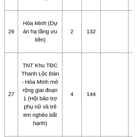
Hòa Minh (Dự
26
án hạ tầng ưu
2
132
tiên)
TNT Khu TĐC
Thanh Lộc Đán
- Hòa Minh mở
rộng giai đoạn
27
4
144
1 (Hội bảo trợ
phụ nữ và trẻ
em nghèo bất
hạnh)