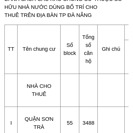
HỮU NHÀ NƯỚC DÙNG BỐ TRÍ CHO
THUÊ TRÊN ĐỊA BÀN TP ĐÀ NẴNG
Tổng
Số
số
TT
Tên chung cư
Ghi chú
block
căn
hộ
NHÀ CHO
THUÊ
QUẬN SƠN
I
55
3488
TRÀ