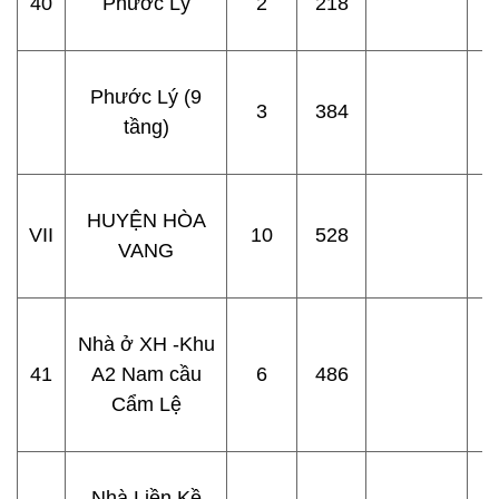
40
Phước Lý
2
218
Phước Lý (9
3
384
tầng)
HUYỆN HÒA
VII
10
528
VANG
Nhà ở XH -Khu
41
A2 Nam cầu
6
486
Cẩm Lệ
Nhà Liền Kề