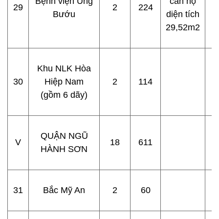
Bệnh viện Ung
căn hộ
29
2
224
Bướu
diện tích
29,52m2
Khu NLK Hòa
30
Hiệp Nam
2
114
(gồm 6 dãy)
QUẬN NGŨ
V
18
611
HÀNH SƠN
31
Bắc Mỹ An
2
60