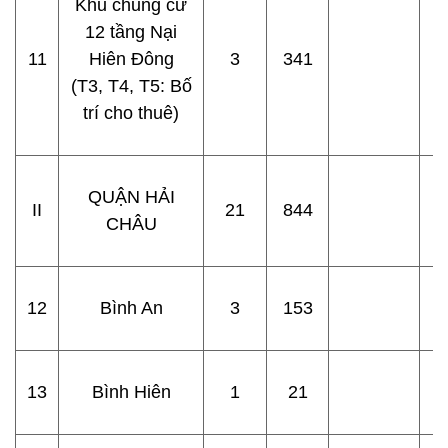
Khu chung cư
12 tầng Nại
11
Hiên Đông
3
341
(T3, T4, T5: Bố
trí cho thuê)
QUẬN HẢI
II
21
844
CHÂU
12
Bình An
3
153
13
Bình Hiên
1
21