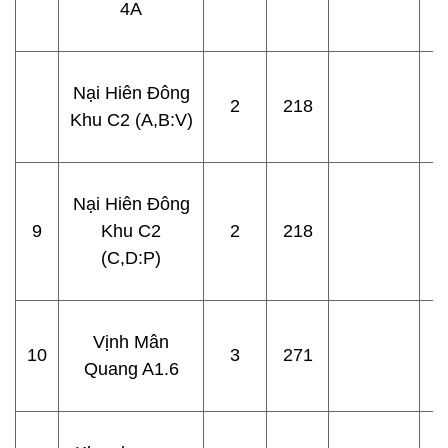
4A
Nại Hiên Đông
2
218
Khu C2 (A,B:V)
Nại Hiên Đông
9
Khu C2
2
218
(C,D:P)
Vịnh Mân
10
3
271
Quang A1.6