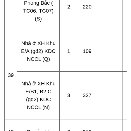
Phong Bắc (
2
220
TC06, TC07)
(S)
Nhà ở XH Khu
E/A (gđ2) KDC
1
109
NCCL (Q)
39
Nhà ở XH Khu
E/B1, B2,C
3
327
(gđ2) KDC
NCCL (N)