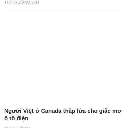
THỊ TRƯỜNG 24H
Người Việt ở Canada thắp lửa cho giấc mơ
ô tô điện