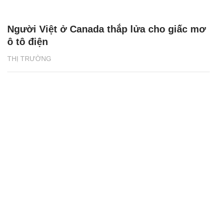
Người Việt ở Canada thắp lửa cho giấc mơ
ô tô điện
THỊ TRƯỜNG