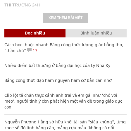
THỊ TRƯỜNG 24H
XEM THÊM BÀI VIẾT
Đọc nhiều
Bình luận nhiều
Cách học thuộc nhanh Bảng công thức lượng giác bằng thơ,
"thần chú"
17
Nhiều điểm bất thường ở bằng đại học của Lý Nhã Kỳ
Bảng công thức đạo hàm nguyên hàm cơ bản cần nhớ
Clip lột tả chân thực cảnh anh trai và em gái như 'chó với
mèo', người tinh ý còn phát hiện một vấn đề trong giáo dục
con
Nguyễn Phương Hằng sở hữu khối tài sản "siêu khủng", từng
khoe sổ đỏ tính bằng cân, mắng cựu mẫu 'không có nổi