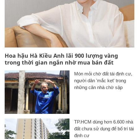
Hoa hậu Hà Kiều Anh lãi 900 lượng vàng
trong thời gian ngắn nhờ mua bán đất
Mòn mỏi chờ đất tái định cư,
người dân 'mắc kẹt' trong
những căn nhà chờ sập
TP.HCM dùng hơn 6.600 nhà
đất chưa sử dụng để bố trí tái
định cư