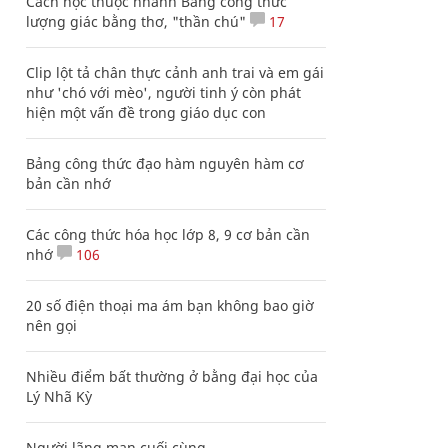
Cách học thuộc nhanh Bảng công thức
lượng giác bằng thơ, "thần chú"
17
Clip lột tả chân thực cảnh anh trai và em gái
như 'chó với mèo', người tinh ý còn phát
hiện một vấn đề trong giáo dục con
Bảng công thức đạo hàm nguyên hàm cơ
bản cần nhớ
Các công thức hóa học lớp 8, 9 cơ bản cần
nhớ
106
20 số điện thoại ma ám bạn không bao giờ
nên gọi
Nhiều điểm bất thường ở bằng đại học của
Lý Nhã Kỳ
Người lãng mạn cuối cùng