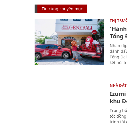
Tin cùng chuyên mục
THỊ TRƯ
‘Hành 
Tổng Đ
Nhân dịp
đánh dấu
Tổng Đại
kết nối t
NHÀ ĐẤT
Izumi 
khu Đ
Trong bố
tốc đồng
trình tái