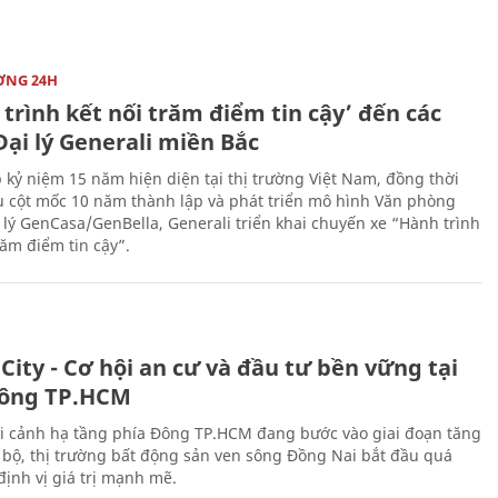
ỜNG 24H
trình kết nối trăm điểm tin cậy’ đến các
ại lý Generali miền Bắc
 kỷ niệm 15 năm hiện diện tại thị trường Việt Nam, đồng thời
 cột mốc 10 năm thành lập và phát triển mô hình Văn phòng
 lý GenCasa/GenBella, Generali triển khai chuyến xe “Hành trình
răm điểm tin cậy”.
City - Cơ hội an cư và đầu tư bền vững tại
ông TP.HCM
i cảnh hạ tầng phía Đông TP.HCM đang bước vào giai đoạn tăng
 bộ, thị trường bất động sản ven sông Đồng Nai bắt đầu quá
 định vị giá trị mạnh mẽ.