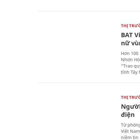
THỊ TRƯ
BAT V
nữ vù
Hơn 100 
Nhơn Hòa
“Trao qu
tỉnh Tây 
THỊ TRƯ
Người
điện
Từ phòng
Việt Nam 
niềm tin