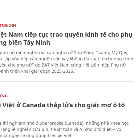
ỜNG 24H
iệt Nam tiếp tục trao quyền kinh tế cho phụ
ng biên Tây Ninh
phụ nữ diện nghèo và cận nghèo ở 3 xã Đông Thành, Mỹ Quý,
 Lập vừa tiếp cận nguồn vốn vay không lãi suất từ chương trình
yền cho phụ nữ” do BAT Việt Nam cùng Hội Liên hiệp Phụ nữ
Ninh triển khai giai đoạn 2025-2026.
ỜNG
 Việt ở Canada thắp lửa cho giấc mơ ô tô
 thí nghiệm nhỏ ở Sherbrooke (Canada), những nhà khoa học
lặng lẽ nghiên cứu pin, thuật toán và AI cho ô tô điện – với
 một ngày sẽ ứng dụng trên xe Việt.