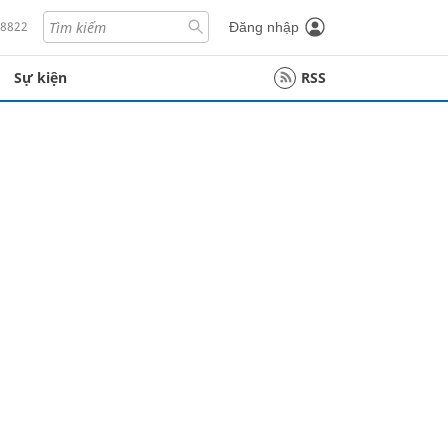
18822
Đăng nhập
Sự kiện
RSS