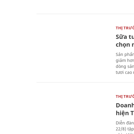
THỊ TRƯ
Sữa t
chọn 
Sản phẩm
giảm hơn
dòng sản
tươi cao
THỊ TRƯ
Doanh
hiện 
Diễn đàn
22/8) tậ