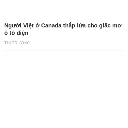
Người Việt ở Canada thắp lửa cho giấc mơ
ô tô điện
THỊ TRƯỜNG