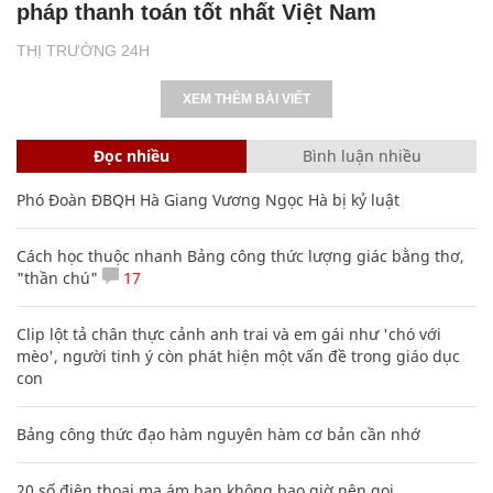
pháp thanh toán tốt nhất Việt Nam
THỊ TRƯỜNG 24H
XEM THÊM BÀI VIẾT
Đọc nhiều
Bình luận nhiều
Phó Đoàn ĐBQH Hà Giang Vương Ngọc Hà bị kỷ luật
Cách học thuộc nhanh Bảng công thức lượng giác bằng thơ,
"thần chú"
17
Clip lột tả chân thực cảnh anh trai và em gái như 'chó với
mèo', người tinh ý còn phát hiện một vấn đề trong giáo dục
con
Bảng công thức đạo hàm nguyên hàm cơ bản cần nhớ
20 số điện thoại ma ám bạn không bao giờ nên gọi