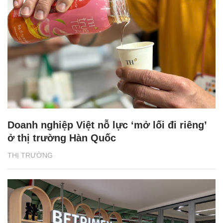
Doanh nghiệp Việt nỗ lực ‘mở lối đi riêng’
ở thị trường Hàn Quốc
THỊ TRƯỜNG