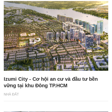
Izumi City - Cơ hội an cư và đầu tư bền
vững tại khu Đông TP.HCM
NHÀ ĐẤT