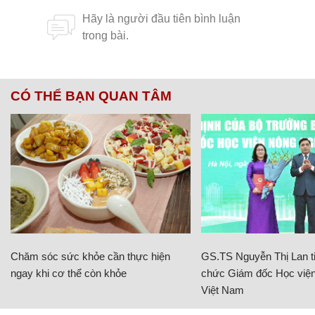
CÓ THỂ BẠN QUAN TÂM
Chăm sóc sức khỏe cần thực hiện
GS.TS Nguyễn Thị Lan ti
ngay khi cơ thể còn khỏe
chức Giám đốc Học viện
Việt Nam