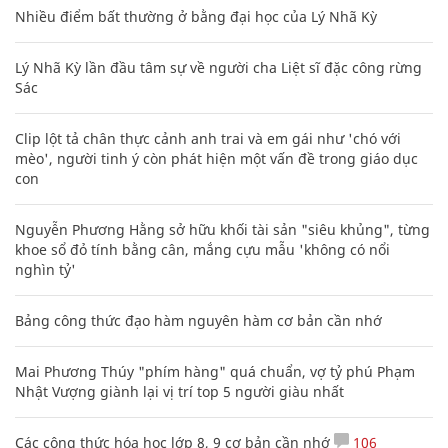
Nhiều điểm bất thường ở bằng đại học của Lý Nhã Kỳ
Lý Nhã Kỳ lần đầu tâm sự về người cha Liệt sĩ đặc công rừng
Sác
Clip lột tả chân thực cảnh anh trai và em gái như 'chó với
mèo', người tinh ý còn phát hiện một vấn đề trong giáo dục
con
Nguyễn Phương Hằng sở hữu khối tài sản "siêu khủng", từng
khoe sổ đỏ tính bằng cân, mắng cựu mẫu 'không có nổi
nghìn tỷ'
Bảng công thức đạo hàm nguyên hàm cơ bản cần nhớ
Mai Phương Thúy "phím hàng" quá chuẩn, vợ tỷ phú Phạm
Nhật Vượng giành lại vị trí top 5 người giàu nhất
Các công thức hóa học lớp 8, 9 cơ bản cần nhớ
106