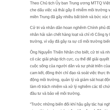
Theo Chủ tịch Ủy ban Trung ương MTTQ Việ
che dấu việc xả thải gây ô nhiễm môi trường 
miền Trung đã gây nhiều bất bình và bức xúc 
Cử tri và nhân dân hoan nghênh Chính phủ đã
nhân hải sản chết hàng loạt và chỉ rõ Công t
trường, vì vậy đã gây ra sự cố môi trường bi
Ông Nguyễn Thiện Nhân cho biết, cử tri và nh
có các giải pháp tích cực, cụ thể để giải quy
cuộc sống của người dân và sự phát triển củ
cam kết, đồng thời chỉ đạo rà soát việc thực t
động môi trường, quản lý và giám sát hoạt độ
làm rõ trách nhiệm và xử lý nghiêm các tổ ch
đầu tư và bảo vệ môi trường.
“Trước những biến đổi khí hậu gây tác hại n