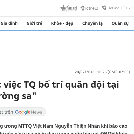
Hotline: 09161
Gia đình
Giới trẻ
Khỏe - đẹp
Chuyện lạ
Quân sự
20/07/2016 16:26 (GMT+07:00)
 việc TQ bố trí quân đội tại
ường sa"
ung ương MTTQ Việt Nam Nguyễn Thiện Nhân khi báo cáo
ghị của cử tri và nhân dân trong cuộc bầu cử ĐBQH khóa