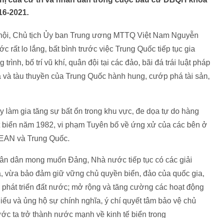
16-2021.
 hội, Chủ tịch Ủy ban Trung ương MTTQ Việt Nam Nguyễn
c rất lo lắng, bất bình trước việc Trung Quốc tiếp tục gia
rình, bố trí vũ khí, quân đội tại các đảo, bãi đá trái luật pháp
và tàu thuyền của Trung Quốc hành hung, cướp phá tài sản,
làm gia tăng sự bất ổn trong khu vực, đe dọa tự do hàng
t biển năm 1982, vi phạm Tuyên bố về ứng xử của các bên ở
EAN và Trung Quốc.
hân dân mong muốn Đảng, Nhà nước tiếp tục có các giải
uả, vừa bảo đảm giữ vững chủ quyền biển, đảo của quốc gia,
 phát triển đất nước; mở rộng và tăng cường các hoạt động
iểu và ủng hộ sự chính nghĩa, ý chí quyết tâm bảo vệ chủ
ớc ta trở thành nước mạnh về kinh tế biển trong