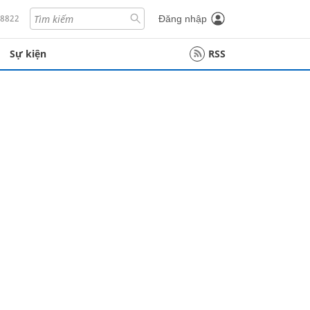
18822
Đăng nhập
Sự kiện
RSS