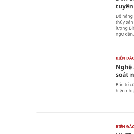
tuyên
Để nâng 
thủy sản
lượng Bi
ngư dân.
BIỂN ĐẢ
Nghệ A
soát 
Bốn tổ cô
hiện nhi
BIỂN ĐẢ