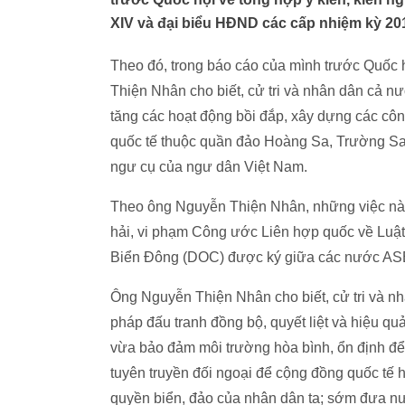
XIV và đại biểu HĐND các cấp nhiệm kỳ 20
Theo đó, trong báo cáo của mình trước Quốc
Thiện Nhân cho biết, cử tri và nhân dân cả nướ
tăng các hoạt động bồi đắp, xây dựng các công t
quốc tế thuộc quần đảo Hoàng Sa, Trường Sa 
ngư cụ của ngư dân Việt Nam.
Theo ông Nguyễn Thiện Nhân, những việc này 
hải, vi phạm Công ước Liên hợp quốc về Luậ
Biển Đông (DOC) được ký giữa các nước AS
Ông Nguyễn Thiện Nhân cho biết, cử tri và n
pháp đấu tranh đồng bộ, quyết liệt và hiệu q
vừa bảo đảm môi trường hòa bình, ổn định để
tuyên truyền đối ngoại để cộng đồng quốc tế h
quyền biển, đảo của nhân dân ta; sớm đưa nư