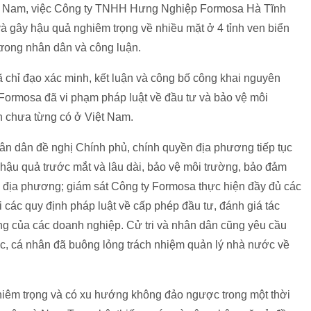
t Nam, việc Công ty TNHH Hưng Nghiệp Formosa Hà Tĩnh
và gây hậu quả nghiêm trọng về nhiều mặt ở 4 tỉnh ven biển
trong nhân dân và công luận.
 chỉ đạo xác minh, kết luận và công bố công khai nguyên
y Formosa đã vi phạm pháp luật về đầu tư và bảo vệ môi
ển chưa từng có ở Việt Nam.
ân dân đề nghị Chính phủ, chính quyền địa phương tiếp tục
ết hậu quả trước mắt và lâu dài, bảo vệ môi trường, bảo đảm
a địa phương; giám sát Công ty Formosa thực hiện đầy đủ các
hi các quy định pháp luật về cấp phép đầu tư, đánh giá tác
ng của các doanh nghiệp. Cử tri và nhân dân cũng yêu cầu
ức, cá nhân đã buông lỏng trách nhiệm quản lý nhà nước về
ghiêm trọng và có xu hướng không đảo ngược trong một thời