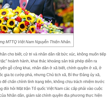
ương MTTQ Việt Nam Nguyễn Thiện Nhân.
n cho biết, cử tri và nhân dân rất bức xúc, không muốn tiếp
 tặc” hoành hành, khai thác khoáng sản trái phép diễn ra
uyển gỗ công khai, nhân dân ở xã biết, chính quyền ở xã, ở
ốc gia bị cướp phá, nhưng Chủ tịch xã, Bí thư Đảng ủy xã,
 để chấn chỉnh tình trạng trên, không chịu trách nhiệm trước
ng đòi hỏi Mặt trận Tổ quốc Việt Nam các cấp phải vào cuộc
ng của Nhân dân, giám sát chính quyền địa phương thực hiện