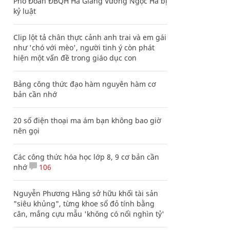
Phó Đoàn ĐBQH Hà Giang Vương Ngọc Hà bị
kỷ luật
Clip lột tả chân thực cảnh anh trai và em gái
như 'chó với mèo', người tinh ý còn phát
hiện một vấn đề trong giáo dục con
Bảng công thức đạo hàm nguyên hàm cơ
bản cần nhớ
20 số điện thoại ma ám bạn không bao giờ
nên gọi
Các công thức hóa học lớp 8, 9 cơ bản cần
nhớ
106
Nguyễn Phương Hằng sở hữu khối tài sản
"siêu khủng", từng khoe sổ đỏ tính bằng
cân, mắng cựu mẫu 'không có nổi nghìn tỷ'