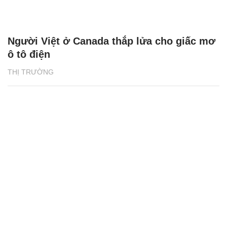
BAT Việt Nam tiếp tục trao quyền kinh tế
cho phụ nữ vùng biên Tây Ninh
THỊ TRƯỜNG 24H