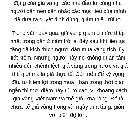
Vừa qua có nhiều ý kiến trái chiều về hiệu quả
các phiên đấu thầu vàng miếng của NHNN khi
chưa kéo được giá vàng trong nước và thế giới
sát nhau hơn. Hiểu như trên là không chính xác
về mặt quan điểm. Vì chủ trương NHNN qua các
phiên đấu thầu vàng là bình ổn thị trường vàng
chứ chưa phải thu hẹp khoảng cách giá vàng thế
giới và Việt Nam. Nên giá sàn NHNN đưa ra đều
bám sát giá thị trường chứ không phải thế giới.
Về dài hạn, dự báo giá vàng thế giới đang vào
chu kỳ giảm, cùng với đó là nguồn cung trong
nước tăng thêm qua các phiên đấu thầu của
NHNN sẽ kéo được giá vàng trong nước xích lại
với giá thế giới. Nhưng thời điểm nào còn phụ
thuộc vào nhiều yếu tố như biến động giá vàng
thế giới, chính sách của NHNN… Trước sự biến