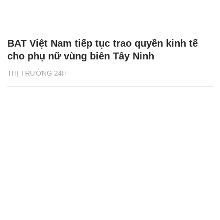
Izumi City - Cơ hội an cư và đầu tư bền
vững tại khu Đông TP.HCM
NHÀ ĐẤT