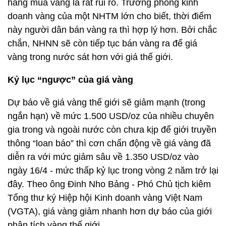
hàng mua vàng là rất rủi ro. Trưởng phòng kinh
doanh vàng của một NHTM lớn cho biết, thời điểm
này người dân bán vàng ra thì hợp lý hơn. Bởi chắc
chắn, NHNN sẽ còn tiếp tục bán vàng ra để giá
vàng trong nước sát hơn với giá thế giới.
Kỷ lục “ngược” của giá vàng
Dự báo về giá vàng thế giới sẽ giảm mạnh (trong
ngắn hạn) về mức 1.500 USD/oz của nhiều chuyên
gia trong và ngoài nước còn chưa kịp để giới truyền
thông “loan báo” thì cơn chấn động về giá vàng đã
diễn ra với mức giảm sâu về 1.350 USD/oz vào
ngày 16/4 - mức thấp kỷ lục trong vòng 2 năm trở lại
đây. Theo ông Đinh Nho Bảng - Phó Chủ tịch kiêm
Tổng thư ký Hiệp hội Kinh doanh vàng Việt Nam
(VGTA), giá vàng giảm nhanh hơn dự báo của giới
phân tích vàng thế giới.