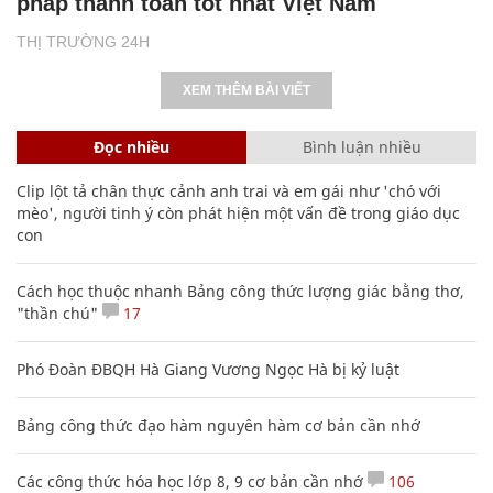
phát triển ngành dừa tại TP.HCM
THỊ TRƯỜNG 24H
SHB nhận giải Ngân hàng có sáng kiến giải
pháp thanh toán tốt nhất Việt Nam