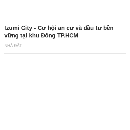
‘Hành trình kết nối trăm điểm tin cậy’ đến
các Tổng Đại lý Generali miền Bắc
THỊ TRƯỜNG 24H