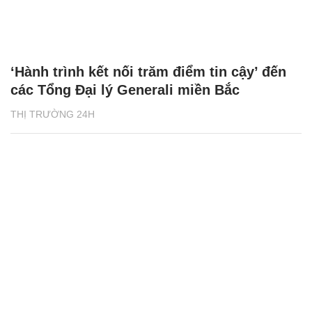
Chăm sóc sức khỏe cần thực hiện
GS.TS Nguyễn Thị Lan ti
ngay khi cơ thể còn khỏe
chức Giám đốc Học viện
Việt Nam