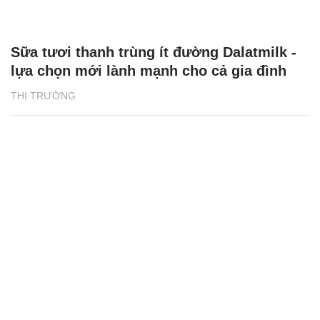
Người Việt ở Canada thắp lửa cho giấc mơ
ô tô điện
THỊ TRƯỜNG