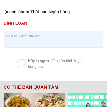
động của giá vàng, các nhà đầu tư cũng như
người dân nên cân nhắc các mục tiêu của mình
để đưa ra quyết định đúng, giảm thiểu rủi ro.
Trong vài ngày qua, giá vàng giảm ở mức thấp
nhất trong gần 2 năm trở lại đây sau khi liên tục
tăng đã kích thích người dân mua vàng tích lũy,
tiết kiệm. Những người này họ không quan tâm
nhiều đến chênh lệch giá vàng trong nước và giá
thế giới mà là giá thực tế. Còn nếu để kỳ vọng
đầu tư kiếm lợi trong mua - bán trong thời gian
ngắn thì thời điểm này rủi ro cao, vì khoảng cách
giá vàng Việt Nam và thế giới khá rộng. Đó là
chưa kể giá vàng trong vài ngày qua tăng, giảm
với biên độ lớn.