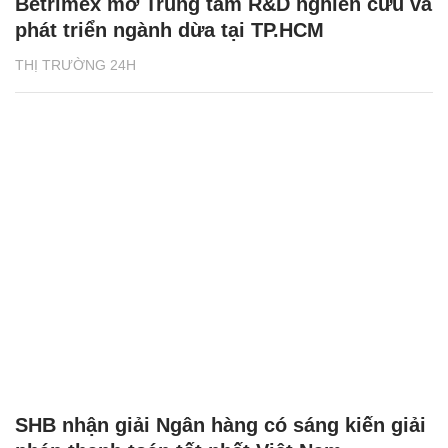
Doanh nghiệp Việt nỗ lực ‘mở lối đi riêng’
ở thị trường Hàn Quốc
THỊ TRƯỜNG
Betrimex mở Trung tâm R&D nghiên cứu và