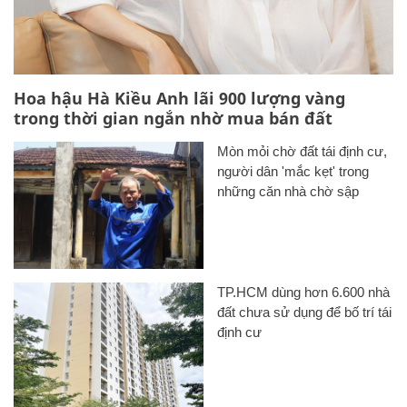
Hoa hậu Hà Kiều Anh lãi 900 lượng vàng
trong thời gian ngắn nhờ mua bán đất
Mòn mỏi chờ đất tái định cư,
người dân 'mắc kẹt' trong
những căn nhà chờ sập
TP.HCM dùng hơn 6.600 nhà
đất chưa sử dụng để bố trí tái
định cư