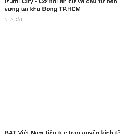
Izumi City - Cơ hội an cư và đầu tư bền
vững tại khu Đông TP.HCM
NHÀ ĐẤT
BAT Việt Nam tiếp tục trao quyền kinh tế