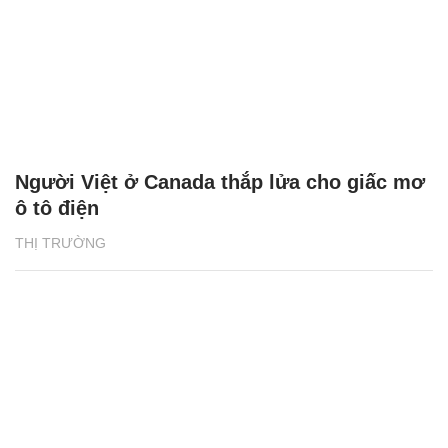
Người Việt ở Canada thắp lửa cho giấc mơ
ô tô điện
THỊ TRƯỜNG