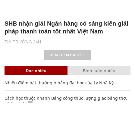
SHB nhận giải Ngân hàng có sáng kiến giải
pháp thanh toán tốt nhất Việt Nam
THỊ TRƯỜNG 24H
XEM THÊM BÀI VIẾT
Đọc nhiều
Bình luận nhiều
Nhiều điểm bất thường ở bằng đại học của Lý Nhã Kỳ
Cách học thuộc nhanh Bảng công thức lượng giác bằng thơ,
"thần chú"
17
Lý Nhã Kỳ lần đầu tâm sự về người cha Liệt sĩ đặc công rừng
Sác