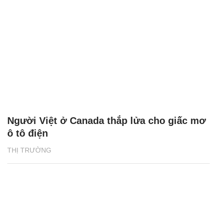
Người Việt ở Canada thắp lửa cho giấc mơ
ô tô điện
THỊ TRƯỜNG