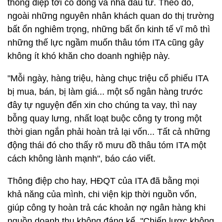
thông điệp tới cổ đông và nhà đầu tư. Theo đó,
ngoài những nguyên nhân khách quan do thị trường
bất ổn nghiêm trọng, những bất ổn kinh tế vĩ mô thì
những thế lực ngầm muốn thâu tóm ITA cũng gây
không ít khó khăn cho doanh nghiệp này.
"Mỗi ngày, hàng triệu, hàng chục triệu cổ phiếu ITA
bị mua, bán, bị làm giá... một số ngân hàng trước
đây tự nguyện đến xin cho chúng ta vay, thì nay
bỗng quay lưng, nhất loạt buộc công ty trong một
thời gian ngắn phải hoàn trả lại vốn... Tất cả những
động thái đó cho thấy rõ mưu đồ thâu tóm ITA một
cách không lành mạnh", báo cáo viết.
Thông điệp cho hay, HĐQT của ITA đã bằng mọi
khả năng của mình, chi viện kịp thời nguồn vốn,
giúp công ty hoàn trả các khoản nợ ngân hàng khi
nguồn doanh thu không đáng kể. "Chiến lược không