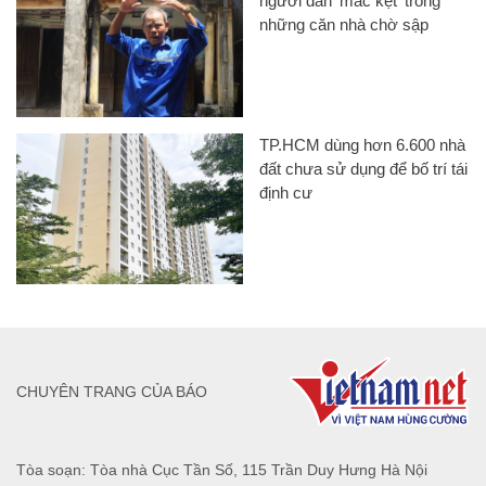
người dân 'mắc kẹt' trong
những căn nhà chờ sập
TP.HCM dùng hơn 6.600 nhà
đất chưa sử dụng để bố trí tái
định cư
CHUYÊN TRANG CỦA BÁO
Tòa soạn: Tòa nhà Cục Tần Số, 115 Trần Duy Hưng Hà Nội