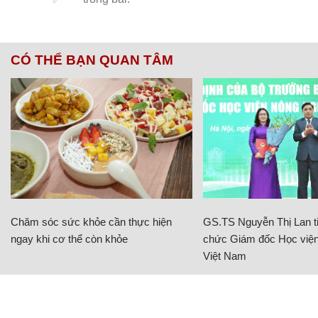
CÓ THỂ BẠN QUAN TÂM
Chăm sóc sức khỏe cần thực hiện
GS.TS Nguyễn Thị Lan ti
ngay khi cơ thể còn khỏe
chức Giám đốc Học viện
Việt Nam