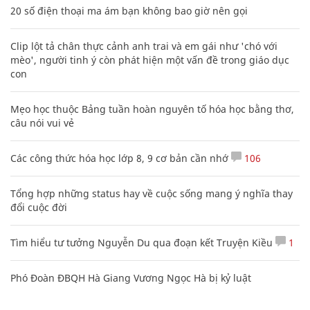
20 số điện thoại ma ám bạn không bao giờ nên gọi
Clip lột tả chân thực cảnh anh trai và em gái như 'chó với
mèo', người tinh ý còn phát hiện một vấn đề trong giáo dục
con
Mẹo học thuộc Bảng tuần hoàn nguyên tố hóa học bằng thơ,
câu nói vui vẻ
Các công thức hóa học lớp 8, 9 cơ bản cần nhớ
106
Tổng hợp những status hay về cuộc sống mang ý nghĩa thay
đổi cuộc đời
Tìm hiểu tư tưởng Nguyễn Du qua đoạn kết Truyện Kiều
1
Phó Đoàn ĐBQH Hà Giang Vương Ngọc Hà bị kỷ luật