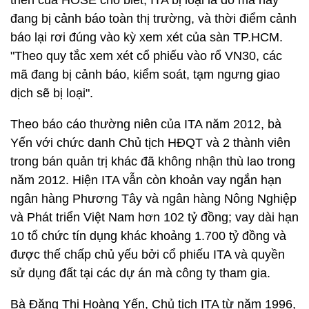
triển của HOSE cho biết, ITA bị loại là do mã này
đang bị cảnh báo toàn thị trường, và thời điểm cảnh
báo lại rơi đúng vào kỳ xem xét của sàn TP.HCM.
"Theo quy tắc xem xét cổ phiếu vào rổ VN30, các
mã đang bị cảnh báo, kiểm soát, tạm ngưng giao
dịch sẽ bị loại".
Theo báo cáo thường niên của ITA năm 2012, bà
Yến với chức danh Chủ tịch HĐQT và 2 thành viên
trong bán quản trị khác đã không nhận thù lao trong
năm 2012. Hiện ITA vẫn còn khoản vay ngắn hạn
ngân hàng Phương Tây và ngân hàng Nông Nghiệp
và Phát triển Việt Nam hơn 102 tỷ đồng; vay dài hạn
10 tổ chức tín dụng khác khoảng 1.700 tỷ đồng và
được thế chấp chủ yếu bởi cổ phiếu ITA và quyền
sử dụng đất tại các dự án mà công ty tham gia.
Bà Đặng Thị Hoàng Yến, Chủ tịch ITA từ năm 1996,