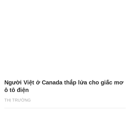
Người Việt ở Canada thắp lửa cho giấc mơ
ô tô điện
THỊ TRƯỜNG