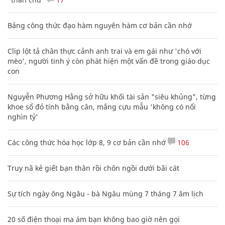
Bảng công thức đạo hàm nguyên hàm cơ bản cần nhớ
Clip lột tả chân thực cảnh anh trai và em gái như 'chó với
mèo', người tinh ý còn phát hiện một vấn đề trong giáo dục
con
Nguyễn Phương Hằng sở hữu khối tài sản "siêu khủng", từng
khoe sổ đỏ tính bằng cân, mắng cựu mẫu 'không có nổi
nghìn tỷ'
Các công thức hóa học lớp 8, 9 cơ bản cần nhớ
106
Truy nã kẻ giết bạn thân rồi chôn ngồi dưới bãi cát
Sự tích ngày ông Ngâu - bà Ngâu mùng 7 tháng 7 âm lịch
20 số điện thoại ma ám bạn không bao giờ nên gọi