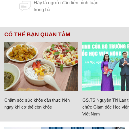
CÓ THỂ BẠN QUAN TÂM
Chăm sóc sức khỏe cần thực hiện
GS.TS Nguyễn Thị Lan ti
ngay khi cơ thể còn khỏe
chức Giám đốc Học viện
Việt Nam