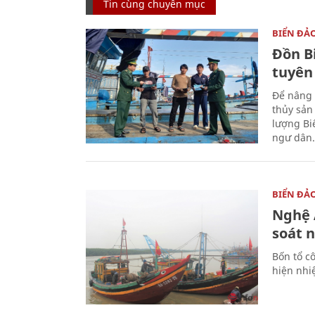
Tin cùng chuyên mục
BIỂN ĐẢ
Đồn B
tuyên
Để nâng 
thủy sản
lượng Bi
ngư dân.
BIỂN ĐẢ
Nghệ A
soát 
Bốn tổ cô
hiện nhi