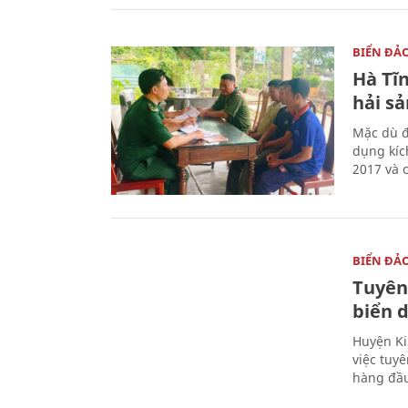
BIỂN ĐẢ
Hà Tĩn
hải sả
Mặc dù đ
dụng kíc
2017 và 
BIỂN ĐẢ
Tuyên
biển 
Huyện Ki
việc tuy
hàng đầ