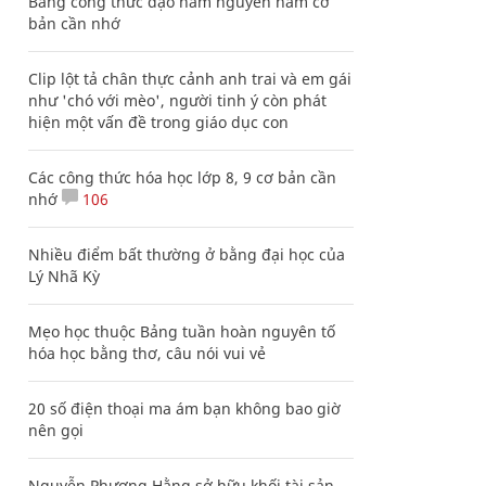
Bảng công thức đạo hàm nguyên hàm cơ
bản cần nhớ
Clip lột tả chân thực cảnh anh trai và em gái
như 'chó với mèo', người tinh ý còn phát
hiện một vấn đề trong giáo dục con
Các công thức hóa học lớp 8, 9 cơ bản cần
nhớ
106
Nhiều điểm bất thường ở bằng đại học của
Lý Nhã Kỳ
Mẹo học thuộc Bảng tuần hoàn nguyên tố
hóa học bằng thơ, câu nói vui vẻ
20 số điện thoại ma ám bạn không bao giờ
nên gọi
Nguyễn Phương Hằng sở hữu khối tài sản