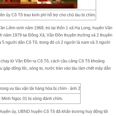
 ủy Cô Tô trao kinh phí hỗ trợ cho chủ tàu bị chìm.
ăn Liềm sinh năm 1968, trú tại thôn 1 xã Hạ Long, huyện Vân
h năm 1979 tại Đông Xã, Vân Đồn thuyền trưởng và 2 thuyền
và 5 người dân Cô Tô, trong đó có 2 người là nam và 3 người
g chạy từ Vân Đồn ra Cô Tô, cách cầu cảng Cô Tô khoảng
u gặp dông lốc, sóng to, nước tràn vào tàu làm chết máy dẫn
i Minh Ngọc 01 bị sóng đánh chìm.
 Huyện ủy, UBND huyện Cô Tô đã khẩn trương huy động tối