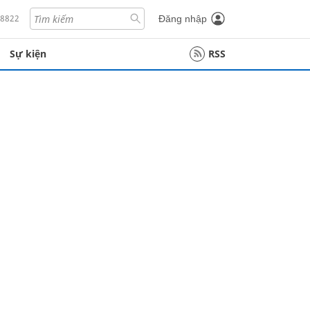
18822
Đăng nhập
Sự kiện
RSS