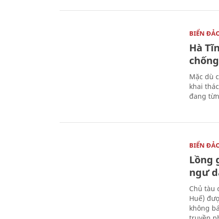
BIỂN ĐẢ
Hà Tĩ
chống
Mặc dù c
khai thác
đang từn
BIỂN ĐẢ
Lồng 
ngư d
Chủ tàu 
Huế) đượ
không bá
truyền p