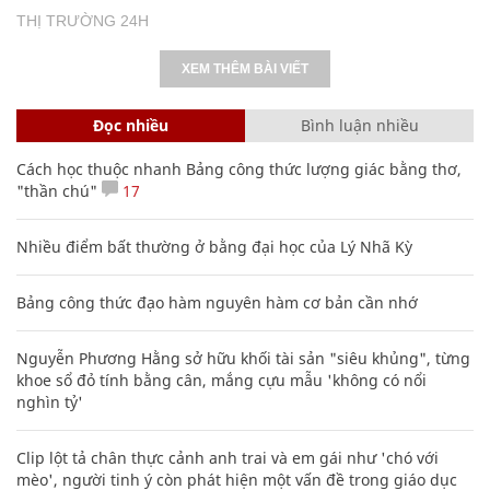
THỊ TRƯỜNG 24H
XEM THÊM BÀI VIẾT
Đọc nhiều
Bình luận nhiều
Cách học thuộc nhanh Bảng công thức lượng giác bằng thơ,
"thần chú"
17
Nhiều điểm bất thường ở bằng đại học của Lý Nhã Kỳ
Bảng công thức đạo hàm nguyên hàm cơ bản cần nhớ
Nguyễn Phương Hằng sở hữu khối tài sản "siêu khủng", từng
khoe sổ đỏ tính bằng cân, mắng cựu mẫu 'không có nổi
nghìn tỷ'
Clip lột tả chân thực cảnh anh trai và em gái như 'chó với
mèo', người tinh ý còn phát hiện một vấn đề trong giáo dục