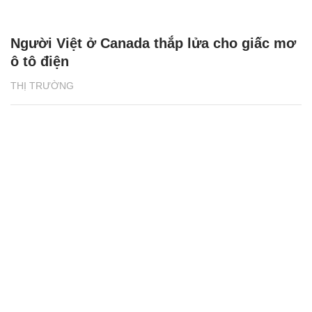
Người Việt ở Canada thắp lửa cho giấc mơ
ô tô điện
THỊ TRƯỜNG