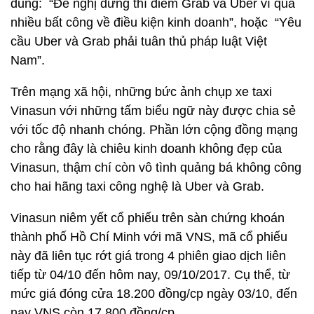
dung: “Đề nghị dừng thí điểm Grab và Uber vì quá
nhiều bất công về điều kiện kinh doanh”, hoặc “Yêu
cầu Uber và Grab phải tuân thủ pháp luật Việt
Nam”.
Trên mạng xã hội, những bức ảnh chụp xe taxi
Vinasun với những tấm biểu ngữ này được chia sẻ
với tốc độ nhanh chóng. Phần lớn cộng đồng mạng
cho rằng đây là chiêu kinh doanh không đẹp của
Vinasun, thậm chí còn vô tình quảng bá không công
cho hai hãng taxi công nghệ là Uber và Grab.
Vinasun niêm yết cổ phiếu trên sàn chứng khoán
thành phố Hồ Chí Minh với mã VNS, mã cổ phiếu
này đã liên tục rớt giá trong 4 phiên giao dịch liên
tiếp từ 04/10 đến hôm nay, 09/10/2017. Cụ thể, từ
mức giá đóng cửa 18.200 đồng/cp ngày 03/10, đến
nay VNS còn 17.800 đồng/cp.