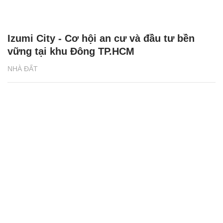
Izumi City - Cơ hội an cư và đầu tư bền
vững tại khu Đông TP.HCM
NHÀ ĐẤT