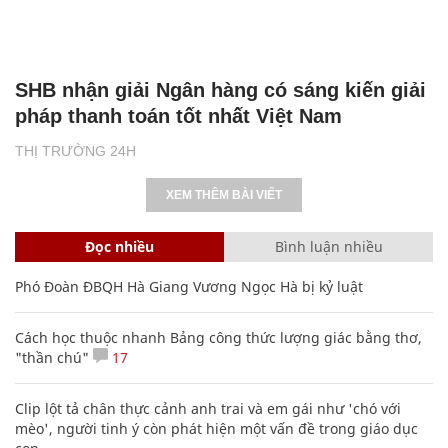
SHB nhận giải Ngân hàng có sáng kiến giải
pháp thanh toán tốt nhất Việt Nam
THỊ TRƯỜNG 24H
XEM THÊM BÀI VIẾT
Đọc nhiều
Bình luận nhiều
Phó Đoàn ĐBQH Hà Giang Vương Ngọc Hà bị kỷ luật
Cách học thuộc nhanh Bảng công thức lượng giác bằng thơ,
"thần chú"
17
Clip lột tả chân thực cảnh anh trai và em gái như 'chó với
mèo', người tinh ý còn phát hiện một vấn đề trong giáo dục