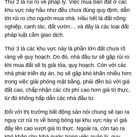
Thứ 2 là rủi ro về pháp lý. Việc mua bán đất ở các
khu vực này hầu như đều chưa đúng quy định, dẫn
tới rủi ro cho người mua nhà. Hầu hết là đất nông
nghiệp, canh tác, đất vườn… và đây là các loại đất
pháp luật cấm giao dịch.
Thứ 3 là các khu vực này là phần lớn đất chưa rõ
ràng về quy hoạch. Do đó, nhà đầu tư sẽ gặp rủi ro
khi mua đất sẽ bị giải tỏa, quy hoạch. Còn với các
nhà phát triển dự án, họ sẽ gặp khó khăn nhiều hơn
trong việc giải phóng mặt bằng, phải đền bù với giá
đất cao, chấp nhận các chi phí cao hơn giá trị thực,
từ đó không hấp dẫn các nhà đầu tư.
Đối với thị trường bất động sản nói chung sẽ tạo ra
nguy cơ rủi ro về bong bóng tại khu vực này vì giá
đẩy lên cao vượt giá trị thực. Ngoài ra, còn tạo ra
khó khăn cho Nhà nước trong việc quản lý, quy