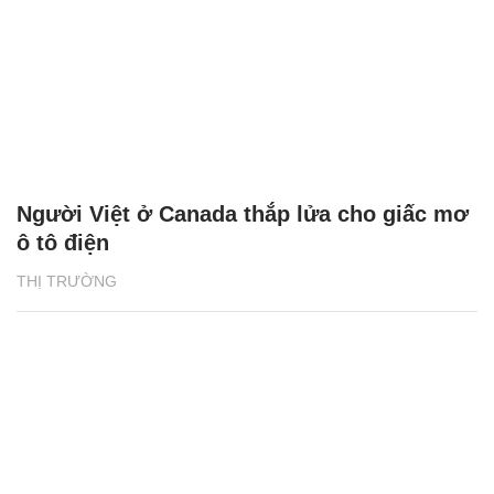
Người Việt ở Canada thắp lửa cho giấc mơ
ô tô điện
THỊ TRƯỜNG